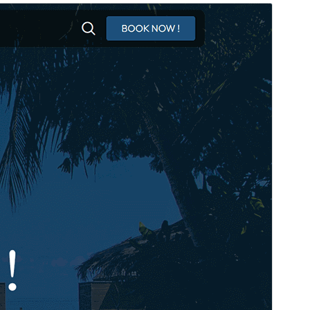
Preview
Download
Version
1.0.2
সর্বশেষ হালনাগাদ
জুলাই 8, 2026
সক্রিয় ইনস্টলেশনসমূহ
70+
ওয়ার্ডপ্রেস সংস্করণ
5.0
পিএইচপি সংস্করণ
5.6
থিম হোমপেজ