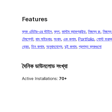
Features
ব্লক এডিটর-এর স্টাইল
, 
ব্লগ
, 
কাস্টম ব্যাকগ্রাউন্ড
, 
নিজস্ব রং
, 
নিজস্
টেমপ্লেট
, 
বাম সাইডবার
, 
সংবাদ
, 
এক কলাম
, 
Portfolio
, 
পোস্ট ফরম্য
থ্রেড
, 
তিন কলাম
, 
অনুবাদযোগ্য
, 
দুই কলাম
, 
প্রশস্ত ব্লকগুলো
দৈনিক ডাউনলোড সংখ্যা
Active Installations:
70+