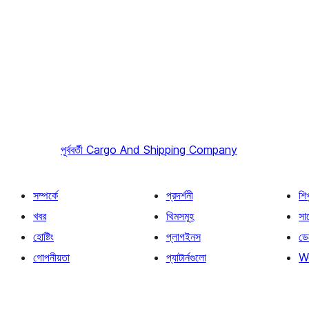
পূর্ববর্তী
Cargo And Shipping Company
সম্পর্কে
প্রদর্শনী
শি
খবর
থিমসমূহ
সাপ
হোষ্টিং
প্লাগইনস
ডে
গোপনীয়তা
প্যাটার্নগুলো
W