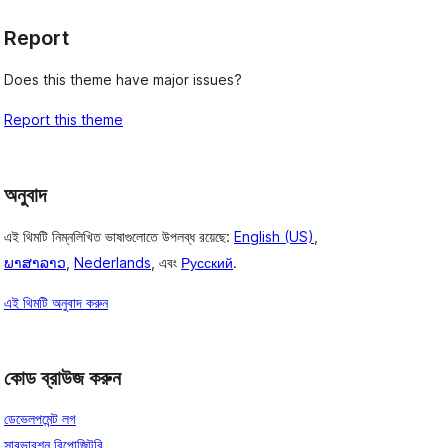
Report
Does this theme have major issues?
Report this theme
অনুবাদ
এই থিমটি নিম্নলিখিত ভাষাগুলোতে উপলব্ধ রয়েছে:
English (US)
,
ພາສາລາວ
,
Nederlands
, এবং
Русский
.
এই থিমটি অনুবাদ করুন
কোড ব্রাউজ করুন
ডেভেলপমেন্ট লগ
সাবভারশন রিপোজিটরি