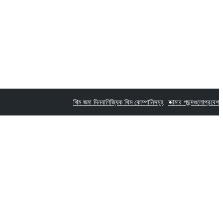
থিম জমা দিন
বাণিজ্যিক থিম কোম্পানিসমূহ
আমার পছন্দগুলো
প্রবেশ