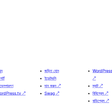
খুন
জড়িত হোন
WordPres
োর্ট
ইভেন্টগুলি
↗
ভেলপারগণ
দান করুন
↗
ম্যাট
↗
ordPress.tv
↗
Swag
↗
বিবিপ্রেস
↗
বাডিপ্রেস
↗