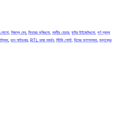
ব লোগো
, 
নিজস্ব মেনু
, 
ফিচারড ছবিগুলো
, 
নমনীয় হেডার
, 
ফুটার উইজেটগুলো
, 
পূর্ণ প্রস্থ
াটসমূহ
, 
ডান সাইডবার
, 
RTL ভাষা সমর্থন
, 
স্টিকি পোস্ট
, 
থিমের অপশনসমূহ
, 
মন্তব্যের