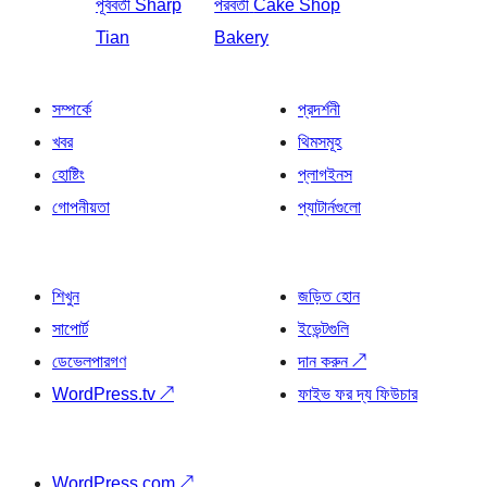
পূর্ববর্তী
Sharp
পরবর্তী
Cake Shop
Tian
Bakery
সম্পর্কে
প্রদর্শনী
খবর
থিমসমূহ
হোষ্টিং
প্লাগইনস
গোপনীয়তা
প্যাটার্নগুলো
শিখুন
জড়িত হোন
সাপোর্ট
ইভেন্টগুলি
ডেভেলপারগণ
দান করুন
↗
WordPress.tv
↗
ফাইভ ফর দ্য ফিউচার
WordPress.com
↗