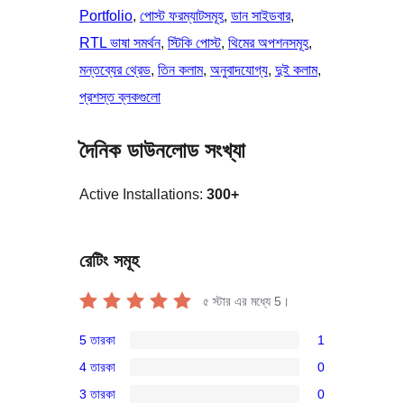
Portfolio
, 
পোস্ট ফরম্যাটসমূহ
, 
ডান সাইডবার
, 
RTL ভাষা সমর্থন
, 
স্টিকি পোস্ট
, 
থিমের অপশনসমূহ
, 
মন্তব্যের থ্রেড
, 
তিন কলাম
, 
অনুবাদযোগ্য
, 
দুই কলাম
, 
প্রশস্ত ব্লকগুলো
দৈনিক ডাউনলোড সংখ্যা
Active Installations:
300+
রেটিং সমূহ
৫ স্টার এর মধ্যে
5
।
5 তারকা
1
1টি
4 তারকা
0
5-
0টি
3 তারকা
0
স্টার
4-