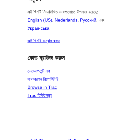
এই থিমটি নিম্নলিখিত ভাষাগুলোতে উপলব্ধ রয়েছে:
English (US)
,
Nederlands
,
Русский
, এবং
Українська
.
এই থিমটি অনুবাদ করুন
কোড ব্রাউজ করুন
ডেভেলপমেন্ট লগ
সাবভারশন রিপোজিটরি
Browse in Trac
Trac টিকিটসমূহ