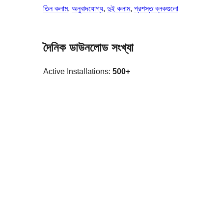
তিন কলাম
, 
অনুবাদযোগ্য
, 
দুই কলাম
, 
প্রশস্ত ব্লকগুলো
দৈনিক ডাউনলোড সংখ্যা
Active Installations:
500+