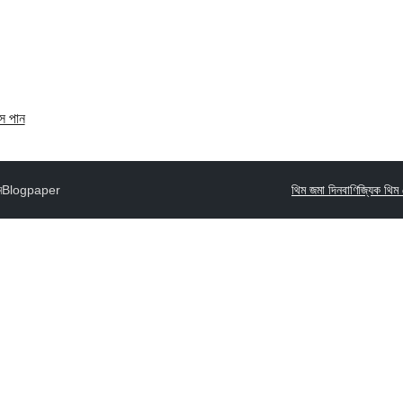
েস পান
ম
Blogpaper
থিম জমা দিন
বাণিজ্যিক থিম 