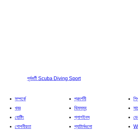
পূর্ববর্তী
Scuba Diving Sport
সম্পর্কে
প্রদর্শনী
শি
খবর
থিমসমূহ
সাপ
হোষ্টিং
প্লাগইনস
ডে
গোপনীয়তা
প্যাটার্নগুলো
W