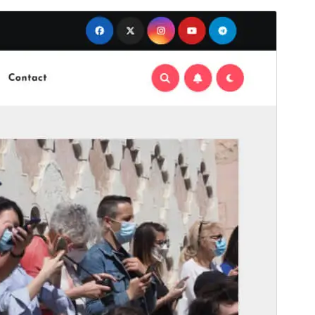
Preview
Download
This is a child theme of
Blogus
.
Version
0.5
সর্বশেষ হালনাগাদ
জুলাই 7, 2026
সক্রিয় ইনস্টলেশনসমূহ
500+
ওয়ার্ডপ্রেস সংস্করণ
6.7
পিএইচপি সংস্করণ
7.4
থিম হোমপেজ