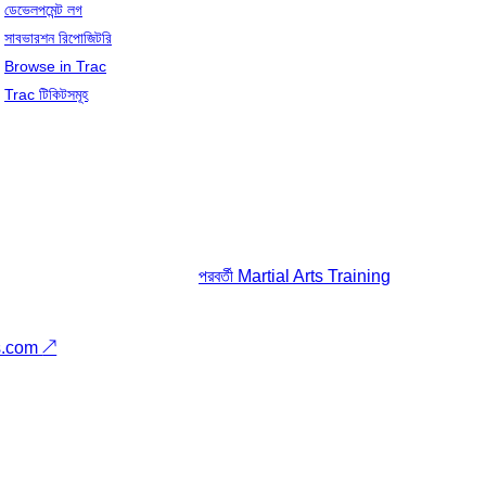
ডেভেলপমেন্ট লগ
সাবভারশন রিপোজিটরি
Browse in Trac
Trac টিকিটসমূহ
পরবর্তী
Martial Arts Training
s.com
↗