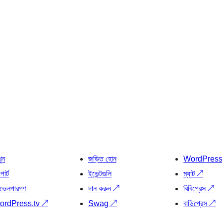
খুন
জড়িত হোন
WordPres
োর্ট
ইভেন্টগুলি
ম্যাট
↗
ভেলপারগণ
দান করুন
↗
বিবিপ্রেস
↗
ordPress.tv
↗
Swag
↗
বাডিপ্রেস
↗