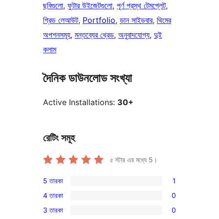
ছবিগুলো
, 
ফুটার উইজেটগুলো
, 
পূর্ণ প্রস্থ টেমপ্লেট
, 
গ্রিড লেআউট
, 
Portfolio
, 
ডান সাইডবার
, 
থিমের
অপশনসমূহ
, 
মন্তব্যের থ্রেড
, 
অনুবাদযোগ্য
, 
দুই
কলাম
দৈনিক ডাউনলোড সংখ্যা
Active Installations:
30+
রেটিং সমূহ
৫ স্টার এর মধ্যে
5
।
5 তারকা
1
1টি
4 তারকা
0
5-
0টি
3 তারকা
0
স্টার
4-
0টি