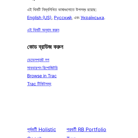
এই থিমটি নিম্নলিখিত ভাষাগুলোতে উপলব্ধ রয়েছে:
English (US)
,
Русский
, এবং
Українська
.
এই থিমটি অনুবাদ করুন
কোড ব্রাউজ করুন
ডেভেলপমেন্ট লগ
সাবভারশন রিপোজিটরি
Browse in Trac
Trac টিকিটসমূহ
পূর্ববর্তী
Holistic
পরবর্তী
RB Portfolio