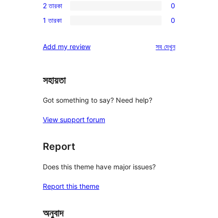
রিভিউ
2 তারকা
0
স্টার
3-
0টি
রিভিউ
1 তারকা
0
স্টার
2-
0টি
রিভিউ
স্টার
1-
রিভিউ
Add my review
সব
দেখুন
রিভিউ
স্টার
রিভিউ
সহায়তা
Got something to say? Need help?
View support forum
Report
Does this theme have major issues?
Report this theme
অনুবাদ