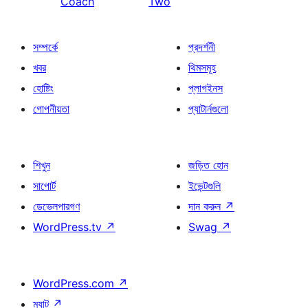
Coach
Two
সম্পর্কে
প্রদর্শনী
খবর
থিমসমূহ
হোষ্টিং
প্লাগইনস
গোপনীয়তা
প্যাটার্নগুলো
শিখুন
জড়িত হোন
সাপোর্ট
ইভেন্টগুলি
ডেভেলপারগণ
দান করুন
↗
WordPress.tv
↗
Swag
↗
WordPress.com
↗
ম্যাট
↗