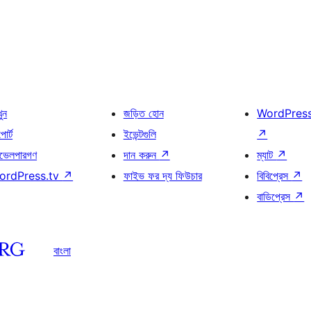
খুন
জড়িত হোন
WordPres
োর্ট
ইভেন্টগুলি
↗
ভেলপারগণ
দান করুন
↗
ম্যাট
↗
ordPress.tv
↗
ফাইভ ফর দ্য ফিউচার
বিবিপ্রেস
↗
বাডিপ্রেস
↗
বাংলা