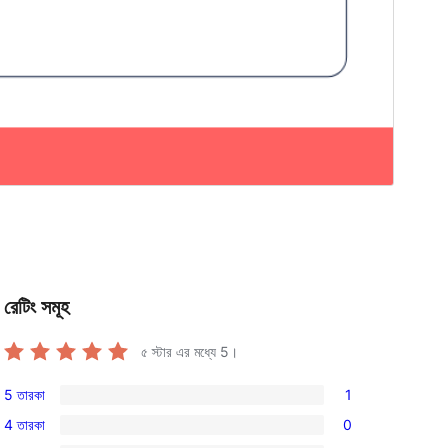
রেটিং সমূহ
৫ স্টার এর মধ্যে
5
।
5 তারকা
1
1টি
4 তারকা
0
5-
0টি