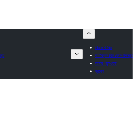
থিম জমা দিন
মূহ
বাণিজ্যিক থিম কোম্পানিসমূহ
আমার পছন্দগুলো
প্রবেশ