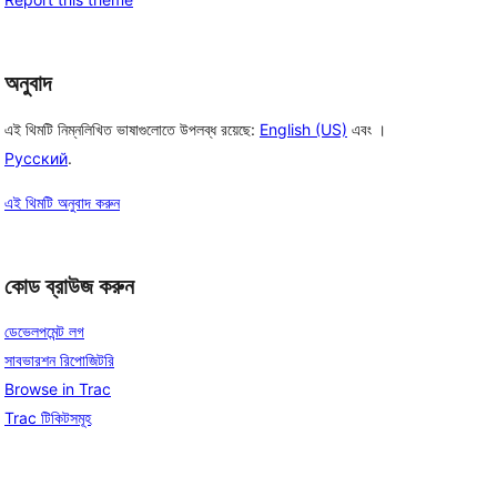
অনুবাদ
এই থিমটি নিম্নলিখিত ভাষাগুলোতে উপলব্ধ রয়েছে:
English (US)
এবং ।
Русский
.
এই থিমটি অনুবাদ করুন
কোড ব্রাউজ করুন
ডেভেলপমেন্ট লগ
সাবভারশন রিপোজিটরি
Browse in Trac
Trac টিকিটসমূহ