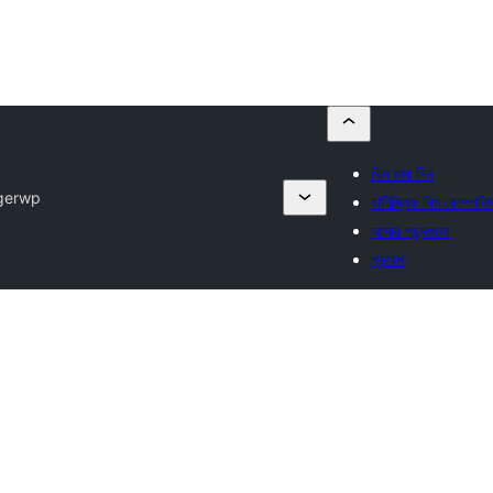
থিম জমা দিন
gerwp
বাণিজ্যিক থিম কোম্পানিস
আমার পছন্দগুলো
প্রবেশ