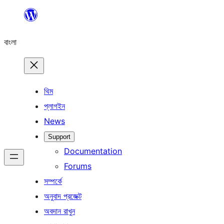
এড়িয়ে
কনটেন্টে
বাংলা
যান
থিম
প্লাগইন
News
Support
Documentation
Forums
সম্পর্কে
অনুবাদ প্রজেক্ট
অবদান রাখুন