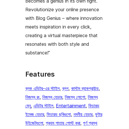
becomes a genius in its own right.
Revolutionize your online presence
with Blog Genius – where innovation
meets inspiration in every click,
creating a virtual masterpiece that
resonates with both style and
substance!”
Features
ব্লক এডিটর-এর স্টাইল
, 
ব্লগ
, 
কাস্টম ব্যাকগ্রাউন্ড
, 
নিজস্ব রং
, 
নিজস্ব হেডার
, 
নিজস্ব লোগো
, 
নিজস্ব
মেনু
, 
এডিটর স্টাইল
, 
Entertainment
, 
ফিচারড
ইমেজ হেডার
, 
ফিচারড ছবিগুলো
, 
নমনীয় হেডার
, 
ফুটার
উইজেটগুলো
, 
প্রথম পাতায় পোস্ট করা
, 
পূর্ণ প্রস্থ