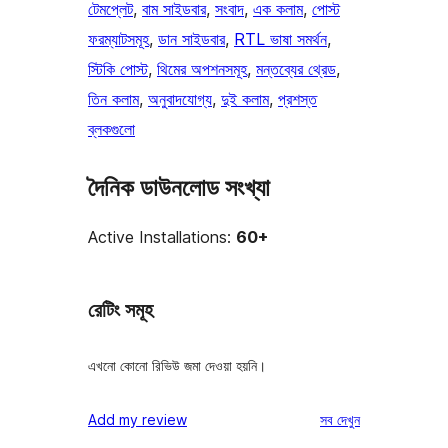
টেমপ্লেট
, 
বাম সাইডবার
, 
সংবাদ
, 
এক কলাম
, 
পোস্ট
ফরম্যাটসমূহ
, 
ডান সাইডবার
, 
RTL ভাষা সমর্থন
, 
স্টিকি পোস্ট
, 
থিমের অপশনসমূহ
, 
মন্তব্যের থ্রেড
, 
তিন কলাম
, 
অনুবাদযোগ্য
, 
দুই কলাম
, 
প্রশস্ত
ব্লকগুলো
দৈনিক ডাউনলোড সংখ্যা
Active Installations:
60+
রেটিং সমূহ
এখনো কোনো রিভিউ জমা দেওয়া হয়নি।
রিভিউ
Add my review
সব
দেখুন