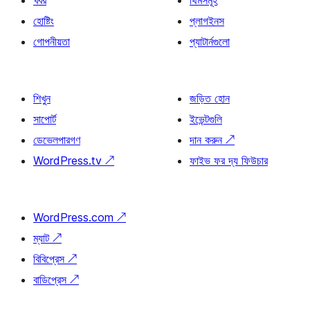
খবর
থিমসমূহ
হোষ্টিং
প্লাগইনস
গোপনীয়তা
প্যাটার্নগুলো
শিখুন
জড়িত হোন
সাপোর্ট
ইভেন্টগুলি
ডেভেলপারগণ
দান করুন
↗
WordPress.tv
↗
ফাইভ ফর দ্য ফিউচার
WordPress.com
↗
ম্যাট
↗
বিবিপ্রেস
↗
বাডিপ্রেস
↗