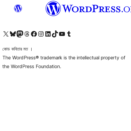
আমাদের X (আগের টুইটার) অ্যাকাউন্টে যান
আমাদের Bluesky অ্যাকাউন্টটি দেখুন
আমাদের মাস্টোডন অ্যাকাউন্টটি দেখুন
আমাদের থ্রেডস অ্যাকাউন্টটি দেখুন
আমাদের ফেসবুক পেজ দেখুন
আমাদের ইন্সটাগ্রাম অ্যাকাউন্ট দেখুন
আমাদের লিঙ্কডইন অ্যাকাউন্টে যান
আমাদের TikTok অ্যাকাউন্টটি দেখুন
আমাদের ইউটিউব চ্যানেলে যান
আমাদের টাম্বলার অ্যাকাউন্ট দেখুন
কোড কবিতার মত ।
The WordPress® trademark is the intellectual property of
the WordPress Foundation.