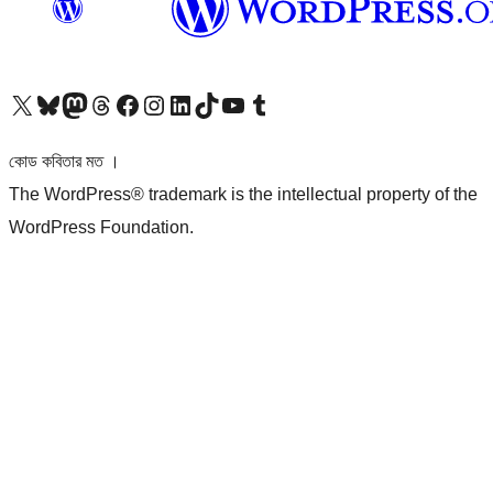
আমাদের X (আগের টুইটার) অ্যাকাউন্টে যান
আমাদের Bluesky অ্যাকাউন্টটি দেখুন
আমাদের মাস্টোডন অ্যাকাউন্টটি দেখুন
আমাদের থ্রেডস অ্যাকাউন্টটি দেখুন
আমাদের ফেসবুক পেজ দেখুন
আমাদের ইন্সটাগ্রাম অ্যাকাউন্ট দেখুন
আমাদের লিঙ্কডইন অ্যাকাউন্টে যান
আমাদের TikTok অ্যাকাউন্টটি দেখুন
আমাদের ইউটিউব চ্যানেলে যান
আমাদের টাম্বলার অ্যাকাউন্ট দেখুন
কোড কবিতার মত ।
The WordPress® trademark is the intellectual property of the
WordPress Foundation.