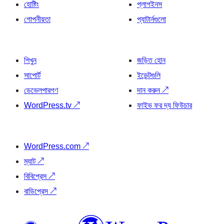
হোষ্টিং
প্লাগইনস
গোপনীয়তা
প্যাটার্নগুলো
শিখুন
জড়িত হোন
সাপোর্ট
ইভেন্টগুলি
ডেভেলপারগণ
দান করুন
↗
WordPress.tv
↗
ফাইভ ফর দ্য ফিউচার
WordPress.com
↗
ম্যাট
↗
বিবিপ্রেস
↗
বাডিপ্রেস
↗