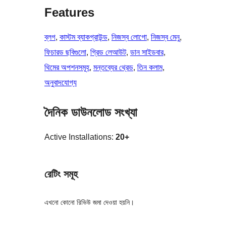
Features
ব্লগ
, 
কাস্টম ব্যাকগ্রাউন্ড
, 
নিজস্ব লোগো
, 
নিজস্ব মেনু
, 
ফিচারড ছবিগুলো
, 
গ্রিড লেআউট
, 
ডান সাইডবার
, 
থিমের অপশনসমূহ
, 
মন্তব্যের থ্রেড
, 
তিন কলাম
, 
অনুবাদযোগ্য
দৈনিক ডাউনলোড সংখ্যা
Active Installations:
20+
রেটিং সমূহ
এখনো কোনো রিভিউ জমা দেওয়া হয়নি।