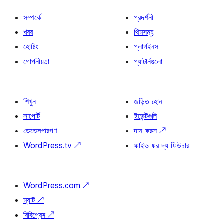
সম্পর্কে
প্রদর্শনী
খবর
থিমসমূহ
হোষ্টিং
প্লাগইনস
গোপনীয়তা
প্যাটার্নগুলো
শিখুন
জড়িত হোন
সাপোর্ট
ইভেন্টগুলি
ডেভেলপারগণ
দান করুন
↗
WordPress.tv
↗
ফাইভ ফর দ্য ফিউচার
WordPress.com
↗
ম্যাট
↗
বিবিপ্রেস
↗