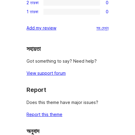
রিভিউ
2 তারকা
0
স্টার
3-
0টি
রিভিউ
1 তারকা
0
স্টার
2-
0টি
রিভিউ
স্টার
1-
রিভিউ
Add my review
সব
দেখুন
রিভিউ
স্টার
রিভিউ
সহায়তা
Got something to say? Need help?
View support forum
Report
Does this theme have major issues?
Report this theme
অনুবাদ