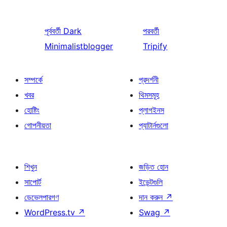
পূর্ববর্তী
Dark
পরবর্তী
Minimalistblogger
Tripify
সম্পর্কে
প্রদর্শনী
খবর
থিমসমূহ
হোষ্টিং
প্লাগইনস
গোপনীয়তা
প্যাটার্নগুলো
শিখুন
জড়িত হোন
সাপোর্ট
ইভেন্টগুলি
ডেভেলপারগণ
দান করুন
↗
WordPress.tv
↗
Swag
↗