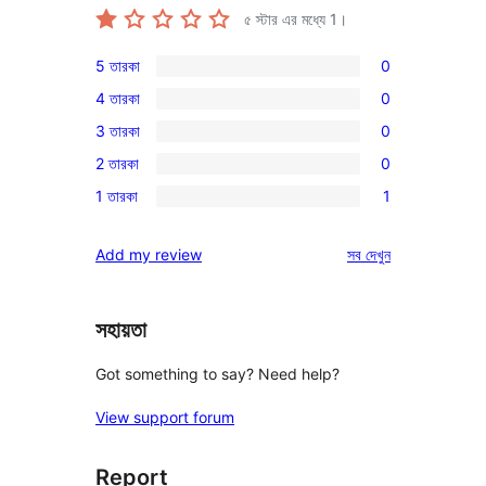
৫ স্টার এর মধ্যে
1
।
5 তারকা
0
0টি
4 তারকা
0
5-
0টি
3 তারকা
0
স্টার
4-
0টি
রিভিউ
2 তারকা
0
স্টার
3-
0টি
রিভিউ
1 তারকা
1
স্টার
2-
1টি
রিভিউ
স্টার
1-
রিভিউ
Add my review
সব
দেখুন
রিভিউ
স্টার
রিভিউ
সহায়তা
Got something to say? Need help?
View support forum
Report