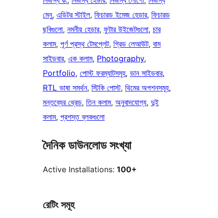
নিজস্ব রং
, 
নিজস্ব হেডার
, 
নিজস্ব লোগো
, 
নিজস্ব
মেনু
, 
এডিটর স্টাইল
, 
ফিচারড ইমেজ হেডার
, 
ফিচারড
ছবিগুলো
, 
নমনীয় হেডার
, 
ফুটার উইজেটগুলো
, 
চার
কলাম
, 
পূর্ণ প্রস্থ টেমপ্লেট
, 
গ্রিড লেআউট
, 
বাম
সাইডবার
, 
এক কলাম
, 
Photography
, 
Portfolio
, 
পোস্ট ফরম্যাটসমূহ
, 
ডান সাইডবার
, 
RTL ভাষা সমর্থন
, 
স্টিকি পোস্ট
, 
থিমের অপশনসমূহ
, 
মন্তব্যের থ্রেড
, 
তিন কলাম
, 
অনুবাদযোগ্য
, 
দুই
কলাম
, 
প্রশস্ত ব্লকগুলো
দৈনিক ডাউনলোড সংখ্যা
Active Installations:
100+
রেটিং সমূহ