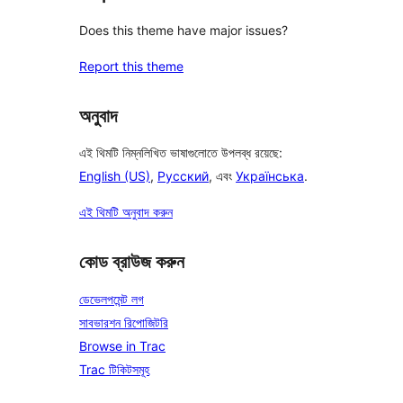
Does this theme have major issues?
Report this theme
অনুবাদ
এই থিমটি নিম্নলিখিত ভাষাগুলোতে উপলব্ধ রয়েছে:
English (US)
,
Русский
, এবং
Українська
.
এই থিমটি অনুবাদ করুন
কোড ব্রাউজ করুন
ডেভেলপমেন্ট লগ
সাবভারশন রিপোজিটরি
Browse in Trac
Trac টিকিটসমূহ