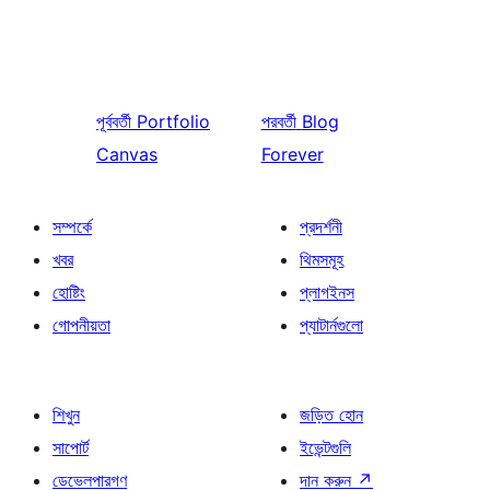
পূর্ববর্তী
Portfolio
পরবর্তী
Blog
Canvas
Forever
সম্পর্কে
প্রদর্শনী
খবর
থিমসমূহ
হোষ্টিং
প্লাগইনস
গোপনীয়তা
প্যাটার্নগুলো
শিখুন
জড়িত হোন
সাপোর্ট
ইভেন্টগুলি
ডেভেলপারগণ
দান করুন
↗