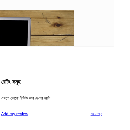
g
রেটিং সমূহ
এখনো কোনো রিভিউ জমা দেওয়া হয়নি।
রিভিউ
Add my review
সব
দেখুন