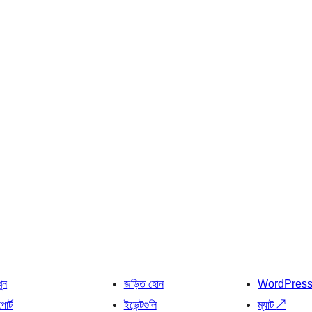
খুন
জড়িত হোন
WordPres
োর্ট
ইভেন্টগুলি
ম্যাট
↗