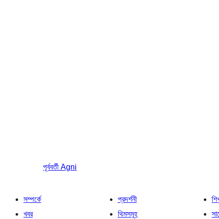
পূর্ববর্তী
Agni
সম্পর্কে
প্রদর্শনী
শি
খবর
থিমসমূহ
সাপ