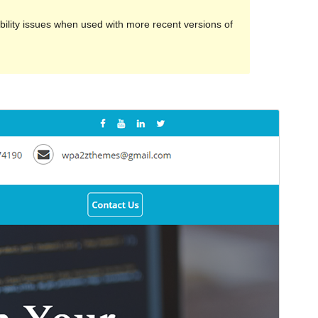
ility issues when used with more recent versions of
Preview
Download
Version
0.1.5
সর্বশেষ হালনাগাদ
জুন 14, 2021
সক্রিয় ইনস্টলেশনসমূহ
20+
ওয়ার্ডপ্রেস সংস্করণ
4.7
পিএইচপি সংস্করণ
5.6
থিম হোমপেজ