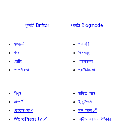
পূর্ববর্তী
Driftor
পরবর্তী
Blogmode
সম্পর্কে
প্রদর্শনী
খবর
থিমসমূহ
হোষ্টিং
প্লাগইনস
গোপনীয়তা
প্যাটার্নগুলো
শিখুন
জড়িত হোন
সাপোর্ট
ইভেন্টগুলি
ডেভেলপারগণ
দান করুন
↗
WordPress.tv
↗
ফাইভ ফর দ্য ফিউচার