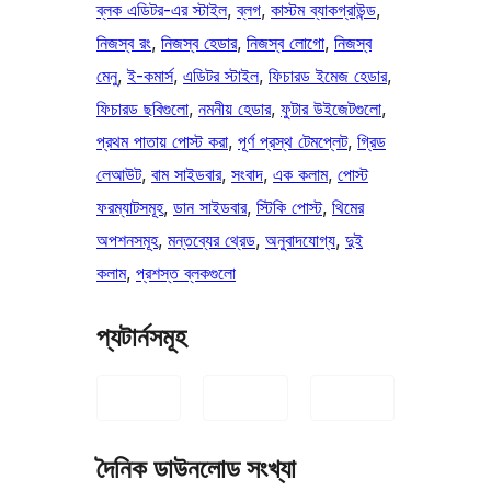
ব্লক এডিটর-এর স্টাইল
, 
ব্লগ
, 
কাস্টম ব্যাকগ্রাউন্ড
, 
নিজস্ব রং
, 
নিজস্ব হেডার
, 
নিজস্ব লোগো
, 
নিজস্ব
মেনু
, 
ই-কমার্স
, 
এডিটর স্টাইল
, 
ফিচারড ইমেজ হেডার
, 
ফিচারড ছবিগুলো
, 
নমনীয় হেডার
, 
ফুটার উইজেটগুলো
, 
প্রথম পাতায় পোস্ট করা
, 
পূর্ণ প্রস্থ টেমপ্লেট
, 
গ্রিড
লেআউট
, 
বাম সাইডবার
, 
সংবাদ
, 
এক কলাম
, 
পোস্ট
ফরম্যাটসমূহ
, 
ডান সাইডবার
, 
স্টিকি পোস্ট
, 
থিমের
অপশনসমূহ
, 
মন্তব্যের থ্রেড
, 
অনুবাদযোগ্য
, 
দুই
কলাম
, 
প্রশস্ত ব্লকগুলো
প্যটার্নসমূহ
দৈনিক ডাউনলোড সংখ্যা