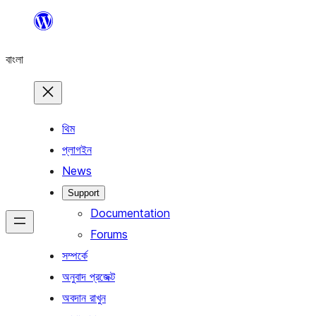
এড়িয়ে
কনটেন্টে
বাংলা
যান
থিম
প্লাগইন
News
Support
Documentation
Forums
সম্পর্কে
অনুবাদ প্রজেক্ট
অবদান রাখুন