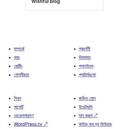
Wishful Blog
সম্পর্কে
প্রদর্শনী
খবর
থিমসমূহ
হোষ্টিং
প্লাগইনস
গোপনীয়তা
প্যাটার্নগুলো
শিখুন
জড়িত হোন
সাপোর্ট
ইভেন্টগুলি
ডেভেলপারগণ
দান করুন
↗
WordPress.tv
↗
ফাইভ ফর দ্য ফিউচার