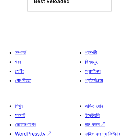
Best Reloaded
সম্পর্কে
প্রদর্শনী
খবর
থিমসমূহ
হোষ্টিং
প্লাগইনস
গোপনীয়তা
প্যাটার্নগুলো
শিখুন
জড়িত হোন
সাপোর্ট
ইভেন্টগুলি
ডেভেলপারগণ
দান করুন
↗
WordPress.tv
↗
ফাইভ ফর দ্য ফিউচার