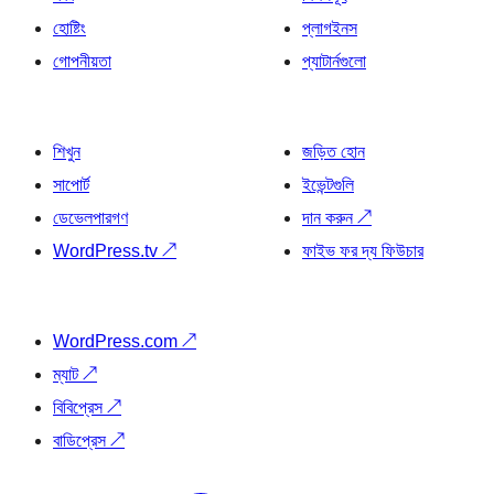
হোষ্টিং
প্লাগইনস
গোপনীয়তা
প্যাটার্নগুলো
শিখুন
জড়িত হোন
সাপোর্ট
ইভেন্টগুলি
ডেভেলপারগণ
দান করুন
↗
WordPress.tv
↗
ফাইভ ফর দ্য ফিউচার
WordPress.com
↗
ম্যাট
↗
বিবিপ্রেস
↗
বাডিপ্রেস
↗