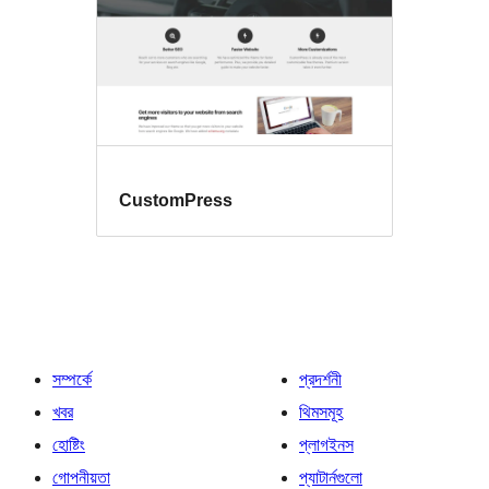
CustomPress
সম্পর্কে
প্রদর্শনী
খবর
থিমসমূহ
হোষ্টিং
প্লাগইনস
গোপনীয়তা
প্যাটার্নগুলো