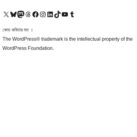
আমাদের X (আগের টুইটার) অ্যাকাউন্টে যান
আমাদের Bluesky অ্যাকাউন্টটি দেখুন
আমাদের মাস্টোডন অ্যাকাউন্টটি দেখুন
আমাদের থ্রেডস অ্যাকাউন্টটি দেখুন
আমাদের ফেসবুক পেজ দেখুন
আমাদের ইন্সটাগ্রাম অ্যাকাউন্ট দেখুন
আমাদের লিঙ্কডইন অ্যাকাউন্টে যান
আমাদের TikTok অ্যাকাউন্টটি দেখুন
আমাদের ইউটিউব চ্যানেলে যান
আমাদের টাম্বলার অ্যাকাউন্ট দেখুন
কোড কবিতার মত ।
The WordPress® trademark is the intellectual property of the
WordPress Foundation.