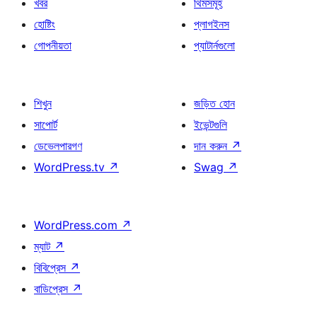
খবর
থিমসমূহ
হোষ্টিং
প্লাগইনস
গোপনীয়তা
প্যাটার্নগুলো
শিখুন
জড়িত হোন
সাপোর্ট
ইভেন্টগুলি
ডেভেলপারগণ
দান করুন
↗
WordPress.tv
↗
Swag
↗
WordPress.com
↗
ম্যাট
↗
বিবিপ্রেস
↗
বাডিপ্রেস
↗