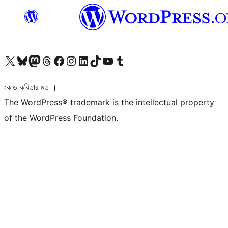
আমাদের X (আগের টুইটার) অ্যাকাউন্টে যান
আমাদের Bluesky অ্যাকাউন্টটি দেখুন
আমাদের মাস্টোডন অ্যাকাউন্টটি দেখুন
আমাদের থ্রেডস অ্যাকাউন্টটি দেখুন
আমাদের ফেসবুক পেজ দেখুন
আমাদের ইন্সটাগ্রাম অ্যাকাউন্ট দেখুন
আমাদের লিঙ্কডইন অ্যাকাউন্টে যান
আমাদের TikTok অ্যাকাউন্টটি দেখুন
আমাদের ইউটিউব চ্যানেলে যান
আমাদের টাম্বলার অ্যাকাউন্ট দেখুন
কোড কবিতার মত ।
The WordPress® trademark is the intellectual property
of the WordPress Foundation.