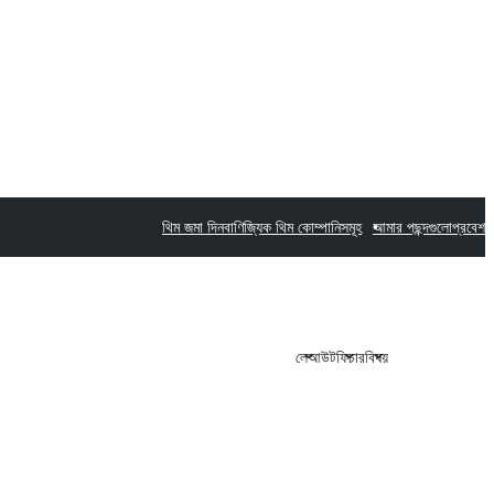
থিম জমা দিন
বাণিজ্যিক থিম কোম্পানিসমূহ
আমার পছন্দগুলো
প্রবেশ
লেআউট
ফিচার
বিষয়