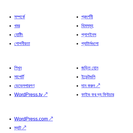
সম্পর্কে
প্রদর্শনী
খবর
থিমসমূহ
হোষ্টিং
প্লাগইনস
গোপনীয়তা
প্যাটার্নগুলো
শিখুন
জড়িত হোন
সাপোর্ট
ইভেন্টগুলি
ডেভেলপারগণ
দান করুন
↗
WordPress.tv
↗
ফাইভ ফর দ্য ফিউচার
WordPress.com
↗
ম্যাট
↗