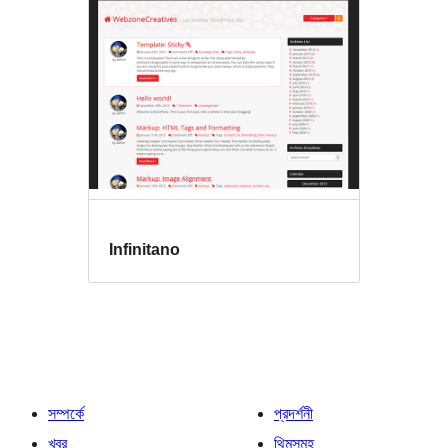
Infinitano
সম্পর্কে
প্রদর্শনী
খবর
থিমসমূহ