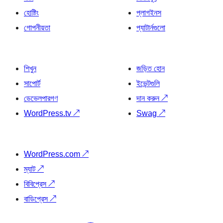
হোষ্টিং
প্লাগইনস
গোপনীয়তা
প্যাটার্নগুলো
শিখুন
জড়িত হোন
সাপোর্ট
ইভেন্টগুলি
ডেভেলপারগণ
দান করুন
↗
WordPress.tv
↗
Swag
↗
WordPress.com
↗
ম্যাট
↗
বিবিপ্রেস
↗
বাডিপ্রেস
↗