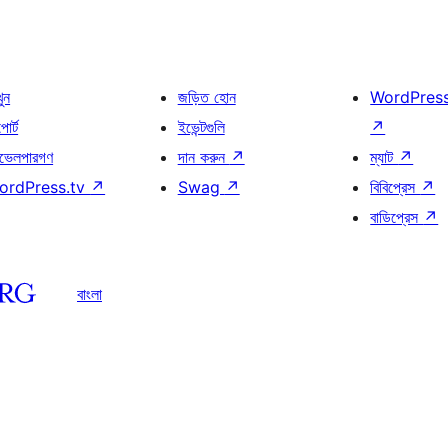
খুন
জড়িত হোন
WordPres
োর্ট
ইভেন্টগুলি
↗
ভেলপারগণ
দান করুন
↗
ম্যাট
↗
ordPress.tv
↗
Swag
↗
বিবিপ্রেস
↗
বাডিপ্রেস
↗
বাংলা