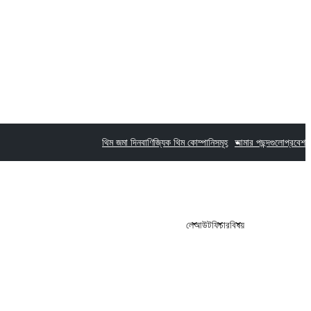
থিম জমা দিন
বাণিজ্যিক থিম কোম্পানিসমূহ
আমার পছন্দগুলো
প্রবেশ
লেআউট
ফিচার
বিষয়