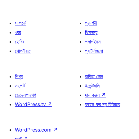
সম্পর্কে
প্রদর্শনী
খবর
থিমসমূহ
হোষ্টিং
প্লাগইনস
গোপনীয়তা
প্যাটার্নগুলো
শিখুন
জড়িত হোন
সাপোর্ট
ইভেন্টগুলি
ডেভেলপারগণ
দান করুন
↗
WordPress.tv
↗
ফাইভ ফর দ্য ফিউচার
WordPress.com
↗