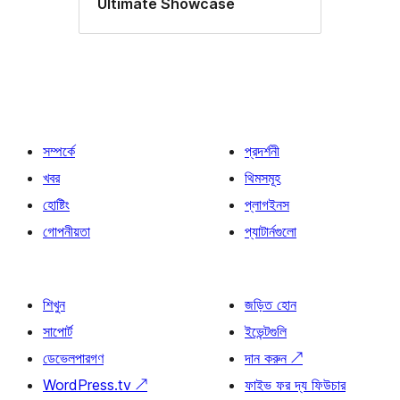
Ultimate Showcase
সম্পর্কে
প্রদর্শনী
খবর
থিমসমূহ
হোষ্টিং
প্লাগইনস
গোপনীয়তা
প্যাটার্নগুলো
শিখুন
জড়িত হোন
সাপোর্ট
ইভেন্টগুলি
ডেভেলপারগণ
দান করুন
↗
WordPress.tv
↗
ফাইভ ফর দ্য ফিউচার