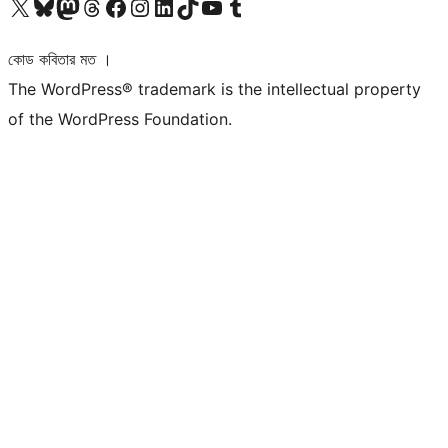
আমাদের X (আগের টুইটার) অ্যাকাউন্টে যান
আমাদের Bluesky অ্যাকাউন্টটি দেখুন
আমাদের মাস্টোডন অ্যাকাউন্টটি দেখুন
আমাদের থ্রেডস অ্যাকাউন্টটি দেখুন
আমাদের ফেসবুক পেজ দেখুন
আমাদের ইন্সটাগ্রাম অ্যাকাউন্ট দেখুন
আমাদের লিঙ্কডইন অ্যাকাউন্টে যান
আমাদের TikTok অ্যাকাউন্টটি দেখুন
আমাদের ইউটিউব চ্যানেলে যান
আমাদের টাম্বলার অ্যাকাউন্ট দেখুন
কোড কবিতার মত ।
The WordPress® trademark is the intellectual property
of the WordPress Foundation.