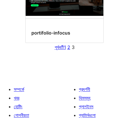
portifolio-infocus
পূর্ববর্তী
1
2
3
সম্পর্কে
প্রদর্শনী
খবর
থিমসমূহ
হোষ্টিং
প্লাগইনস
গোপনীয়তা
প্যাটার্নগুলো