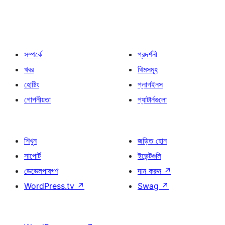
সম্পর্কে
প্রদর্শনী
খবর
থিমসমূহ
হোষ্টিং
প্লাগইনস
গোপনীয়তা
প্যাটার্নগুলো
শিখুন
জড়িত হোন
সাপোর্ট
ইভেন্টগুলি
ডেভেলপারগণ
দান করুন
↗
WordPress.tv
↗
Swag
↗