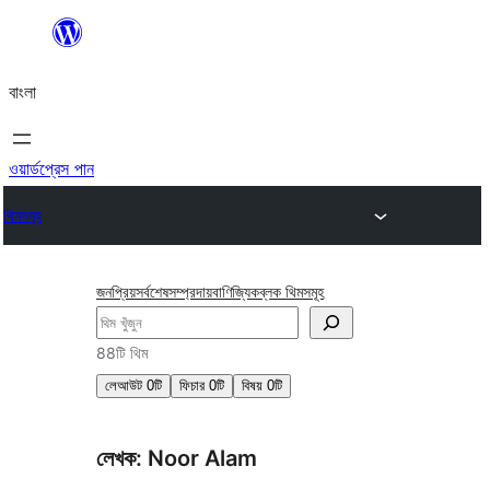
এড়িয়ে
কনটেন্টে
বাংলা
যান
ওয়ার্ডপ্রেস পান
থিমসমূহ
জনপ্রিয়
সর্বশেষ
সম্প্রদায়
বাণিজ্যিক
ব্লক থিমসমূহ
অনুসন্ধান
88টি থিম
লেআউট
0টি
ফিচার
0টি
বিষয়
0টি
লেখক: Noor Alam