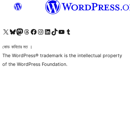
আমাদের X (আগের টুইটার) অ্যাকাউন্টে যান
আমাদের Bluesky অ্যাকাউন্টটি দেখুন
আমাদের মাস্টোডন অ্যাকাউন্টটি দেখুন
আমাদের থ্রেডস অ্যাকাউন্টটি দেখুন
আমাদের ফেসবুক পেজ দেখুন
আমাদের ইন্সটাগ্রাম অ্যাকাউন্ট দেখুন
আমাদের লিঙ্কডইন অ্যাকাউন্টে যান
আমাদের TikTok অ্যাকাউন্টটি দেখুন
আমাদের ইউটিউব চ্যানেলে যান
আমাদের টাম্বলার অ্যাকাউন্ট দেখুন
কোড কবিতার মত ।
The WordPress® trademark is the intellectual property
of the WordPress Foundation.