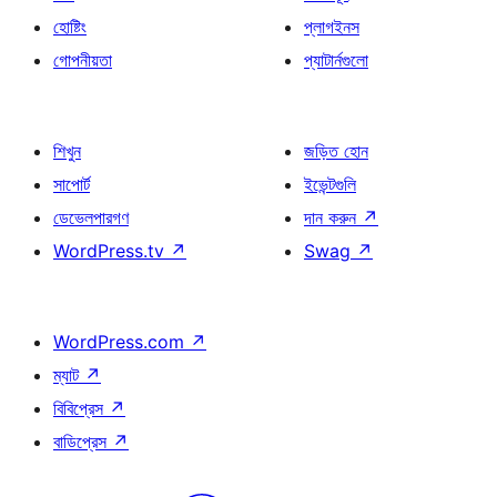
হোষ্টিং
প্লাগইনস
গোপনীয়তা
প্যাটার্নগুলো
শিখুন
জড়িত হোন
সাপোর্ট
ইভেন্টগুলি
ডেভেলপারগণ
দান করুন
↗
WordPress.tv
↗
Swag
↗
WordPress.com
↗
ম্যাট
↗
বিবিপ্রেস
↗
বাডিপ্রেস
↗