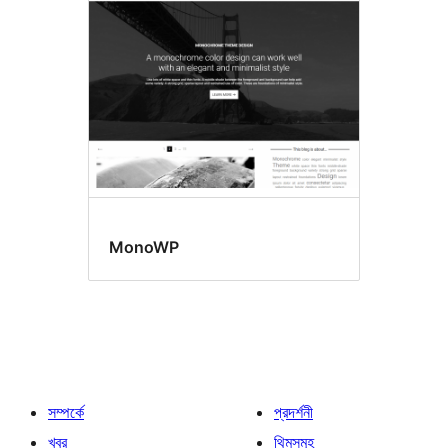
MonoWP
সম্পর্কে
প্রদর্শনী
খবর
থিমসমূহ