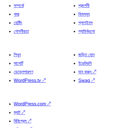
সম্পর্কে
প্রদর্শনী
খবর
থিমসমূহ
হোষ্টিং
প্লাগইনস
গোপনীয়তা
প্যাটার্নগুলো
শিখুন
জড়িত হোন
সাপোর্ট
ইভেন্টগুলি
ডেভেলপারগণ
দান করুন
↗
WordPress.tv
↗
Swag
↗
WordPress.com
↗
ম্যাট
↗
বিবিপ্রেস
↗