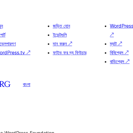
খুন
জড়িত হোন
WordPres
োর্ট
ইভেন্টগুলি
↗
ভেলপারগণ
দান করুন
↗
ম্যাট
↗
ordPress.tv
↗
ফাইভ ফর দ্য ফিউচার
বিবিপ্রেস
↗
বাডিপ্রেস
↗
বাংলা
the WordPress Foundation.