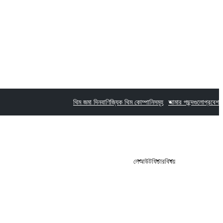
থিম জমা দিন
বাণিজ্যিক থিম কোম্পানিসমূহ
আমার পছন্দগুলো
প্রবেশ
লেআউট
ফিচার
বিষয়