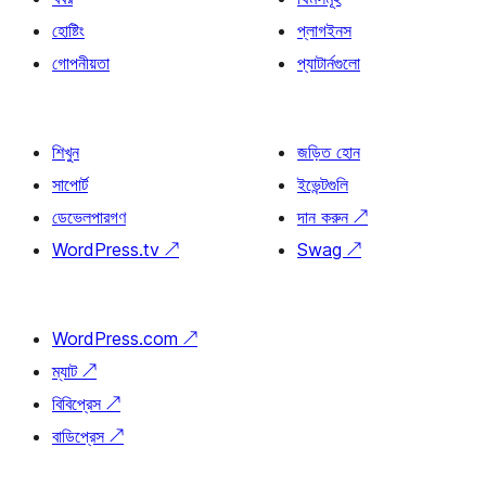
হোষ্টিং
প্লাগইনস
গোপনীয়তা
প্যাটার্নগুলো
শিখুন
জড়িত হোন
সাপোর্ট
ইভেন্টগুলি
ডেভেলপারগণ
দান করুন
↗
WordPress.tv
↗
Swag
↗
WordPress.com
↗
ম্যাট
↗
বিবিপ্রেস
↗
বাডিপ্রেস
↗