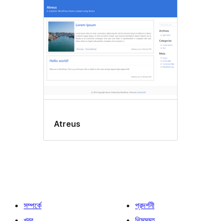
Atreus
সম্পর্কে
প্রদর্শনী
খবর
থিমসমূহ