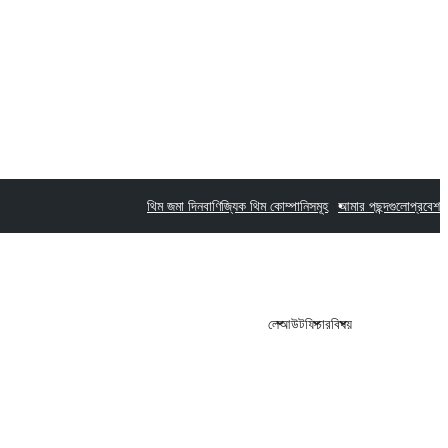
থিম জমা দিন
বাণিজ্যিক থিম কোম্পানিসমূহ
আমার পছন্দগুলো
প্রবেশ
লেআউট
ফিচার
বিষয়