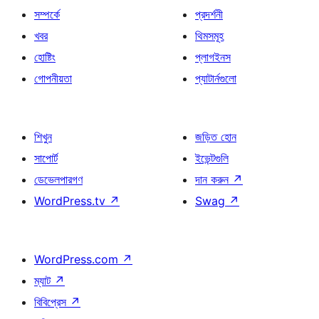
সম্পর্কে
প্রদর্শনী
খবর
থিমসমূহ
হোষ্টিং
প্লাগইনস
গোপনীয়তা
প্যাটার্নগুলো
শিখুন
জড়িত হোন
সাপোর্ট
ইভেন্টগুলি
ডেভেলপারগণ
দান করুন
↗
WordPress.tv
↗
Swag
↗
WordPress.com
↗
ম্যাট
↗
বিবিপ্রেস
↗