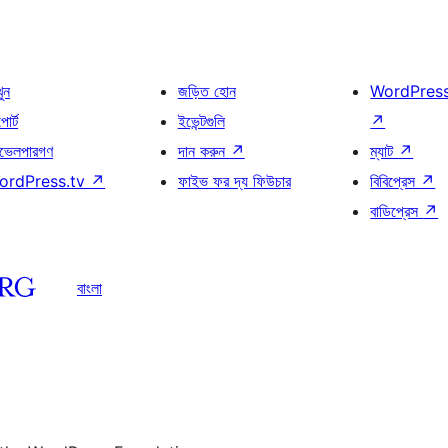
খুন
জড়িত হোন
WordPres
োর্ট
ইভেন্টগুলি
↗
ভেলপারগণ
দান করুন
↗
ম্যাট
↗
ordPress.tv
↗
ফাইভ ফর দ্য ফিউচার
বিবিপ্রেস
↗
বাডিপ্রেস
↗
বাংলা