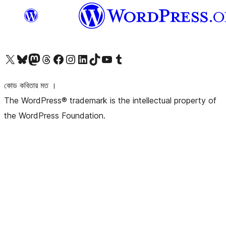
আমাদের X (আগের টুইটার) অ্যাকাউন্টে যান
আমাদের Bluesky অ্যাকাউন্টটি দেখুন
আমাদের মাস্টোডন অ্যাকাউন্টটি দেখুন
আমাদের থ্রেডস অ্যাকাউন্টটি দেখুন
আমাদের ফেসবুক পেজ দেখুন
আমাদের ইন্সটাগ্রাম অ্যাকাউন্ট দেখুন
আমাদের লিঙ্কডইন অ্যাকাউন্টে যান
আমাদের TikTok অ্যাকাউন্টটি দেখুন
আমাদের ইউটিউব চ্যানেলে যান
আমাদের টাম্বলার অ্যাকাউন্ট দেখুন
কোড কবিতার মত ।
The WordPress® trademark is the intellectual property of
the WordPress Foundation.