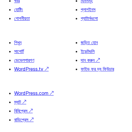
খবর
থিমসমূহ
হোষ্টিং
প্লাগইনস
গোপনীয়তা
প্যাটার্নগুলো
শিখুন
জড়িত হোন
সাপোর্ট
ইভেন্টগুলি
ডেভেলপারগণ
দান করুন
↗
WordPress.tv
↗
ফাইভ ফর দ্য ফিউচার
WordPress.com
↗
ম্যাট
↗
বিবিপ্রেস
↗
বাডিপ্রেস
↗