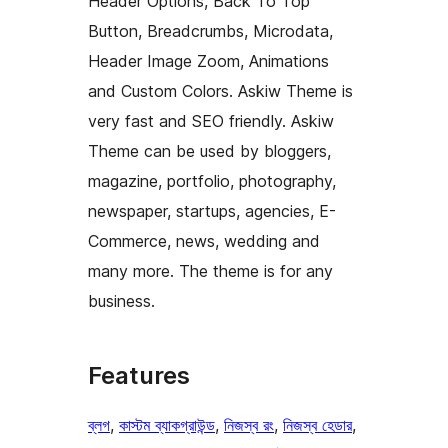
Header Options, Back To Top
Button, Breadcrumbs, Microdata,
Header Image Zoom, Animations
and Custom Colors. Askiw Theme is
very fast and SEO friendly. Askiw
Theme can be used by bloggers,
magazine, portfolio, photography,
newspaper, startups, agencies, E-
Commerce, news, wedding and
many more. The theme is for any
business.
Features
ব্লগ
, 
কাস্টম ব্যাকগ্রাউন্ড
, 
নিজস্ব রং
, 
নিজস্ব হেডার
, 