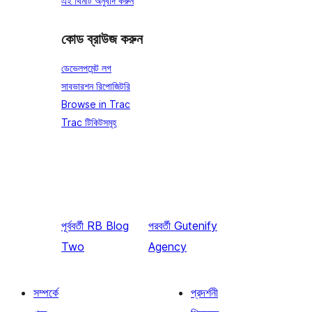
এই থিমটি অনুবাদ করুন
কোড ব্রাউজ করুন
ডেভেলপমেন্ট লগ
সাবভারশন রিপোজিটরি
Browse in Trac
Trac টিকিটসমূহ
পূর্ববর্তী
RB Blog
পরবর্তী
Gutenify
Two
Agency
সম্পর্কে
প্রদর্শনী