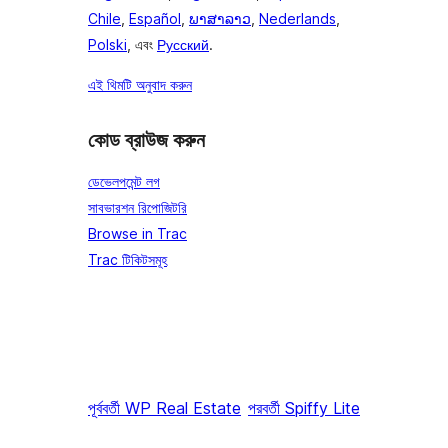
Chile
,
Español
,
ພາສາລາວ
,
Nederlands
,
Polski
, এবং
Русский
.
এই থিমটি অনুবাদ করুন
কোড ব্রাউজ করুন
ডেভেলপমেন্ট লগ
সাবভারশন রিপোজিটরি
Browse in Trac
Trac টিকিটসমূহ
পূর্ববর্তী
WP Real Estate
পরবর্তী
Spiffy Lite