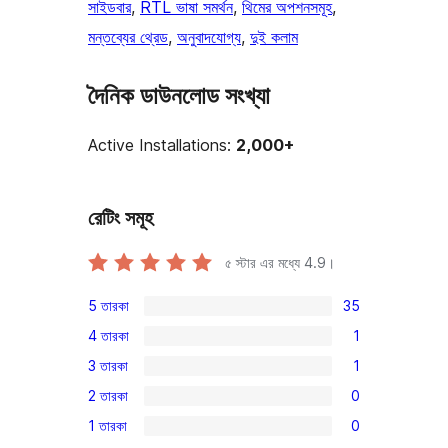
সাইডবার
, 
RTL ভাষা সমর্থন
, 
থিমের অপশনসমূহ
, 
মন্তব্যের থ্রেড
, 
অনুবাদযোগ্য
, 
দুই কলাম
দৈনিক ডাউনলোড সংখ্যা
Active Installations:
2,000+
রেটিং সমূহ
৫ স্টার এর মধ্যে
4.9
।
5 তারকা
35
35টি
4 তারকা
1
5-
1টি
3 তারকা
1
স্টার
4-
1টি
রিভিউ
2 তারকা
0
স্টার
3-
0টি
রিভিউ
1 তারকা
0
স্টার
2-
0টি