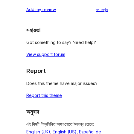
রিভিউ
স্টার
1-
রিভিউ
Add my review
সব
দেখুন
রিভিউ
স্টার
রিভিউ
সহায়তা
Got something to say? Need help?
View support forum
Report
Does this theme have major issues?
Report this theme
অনুবাদ
এই থিমটি নিম্নলিখিত ভাষাগুলোতে উপলব্ধ রয়েছে:
English (UK)
,
English (US)
,
Español de