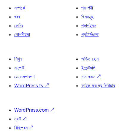
সম্পর্কে
প্রদর্শনী
খবর
থিমসমূহ
হোষ্টিং
প্লাগইনস
গোপনীয়তা
প্যাটার্নগুলো
শিখুন
জড়িত হোন
সাপোর্ট
ইভেন্টগুলি
ডেভেলপারগণ
দান করুন
↗
WordPress.tv
↗
ফাইভ ফর দ্য ফিউচার
WordPress.com
↗
ম্যাট
↗
বিবিপ্রেস
↗