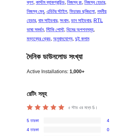
ব্লগ
, 
কাস্টম ব্যাকগ্রাউন্ড
, 
নিজস্ব রং
, 
নিজস্ব হেডার
, 
নিজস্ব মেনু
, 
এডিটর স্টাইল
, 
ফিচারড ছবিগুলো
, 
নমনীয়
হেডার
, 
বাম সাইডবার
, 
সংবাদ
, 
ডান সাইডবার
, 
RTL
ভাষা সমর্থন
, 
স্টিকি পোস্ট
, 
থিমের অপশনসমূহ
, 
মন্তব্যের থ্রেড
, 
অনুবাদযোগ্য
, 
দুই কলাম
দৈনিক ডাউনলোড সংখ্যা
Active Installations:
1,000+
রেটিং সমূহ
৫ স্টার এর মধ্যে
5
।
5 তারকা
4
4টি
4 তারকা
0
5-
0টি