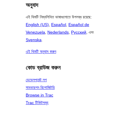
অনুবাদ
এই থিমটি নিম্নলিখিত ভাষাগুলোতে উপলব্ধ রয়েছে:
English (US)
,
Español
,
Español de
Venezuela
,
Nederlands
,
Русский
, এবং
Svenska
.
এই থিমটি অনুবাদ করুন
কোড ব্রাউজ করুন
ডেভেলপমেন্ট লগ
সাবভারশন রিপোজিটরি
Browse in Trac
Trac টিকিটসমূহ