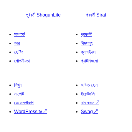
পূর্ববর্তী
ShogunLite
পরবর্তী
Sirat
সম্পর্কে
প্রদর্শনী
খবর
থিমসমূহ
হোষ্টিং
প্লাগইনস
গোপনীয়তা
প্যাটার্নগুলো
শিখুন
জড়িত হোন
সাপোর্ট
ইভেন্টগুলি
ডেভেলপারগণ
দান করুন
↗
WordPress.tv
↗
Swag
↗