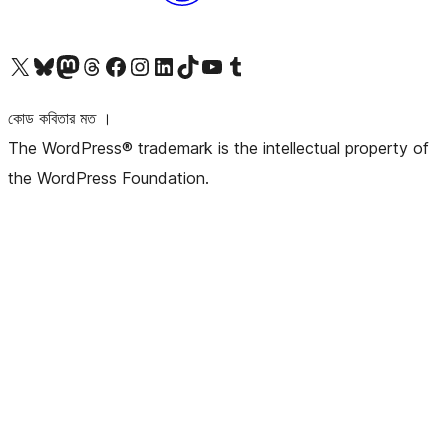
আমাদের X (আগের টুইটার) অ্যাকাউন্টে যান
আমাদের Bluesky অ্যাকাউন্টটি দেখুন
আমাদের মাস্টোডন অ্যাকাউন্টটি দেখুন
আমাদের থ্রেডস অ্যাকাউন্টটি দেখুন
আমাদের ফেসবুক পেজ দেখুন
আমাদের ইন্সটাগ্রাম অ্যাকাউন্ট দেখুন
আমাদের লিঙ্কডইন অ্যাকাউন্টে যান
আমাদের TikTok অ্যাকাউন্টটি দেখুন
আমাদের ইউটিউব চ্যানেলে যান
আমাদের টাম্বলার অ্যাকাউন্ট দেখুন
কোড কবিতার মত ।
The WordPress® trademark is the intellectual property of
the WordPress Foundation.