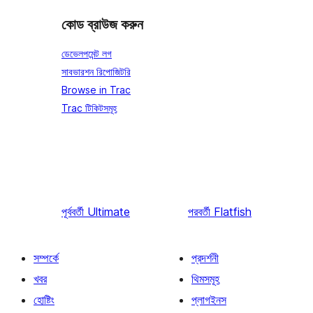
কোড ব্রাউজ করুন
ডেভেলপমেন্ট লগ
সাবভারশন রিপোজিটরি
Browse in Trac
Trac টিকিটসমূহ
পূর্ববর্তী
Ultimate
পরবর্তী
Flatfish
সম্পর্কে
প্রদর্শনী
খবর
থিমসমূহ
হোষ্টিং
প্লাগইনস