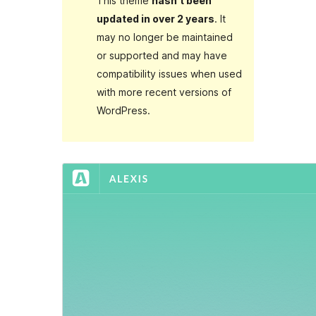
This theme
hasn’t been
updated in over 2 years
. It
may no longer be maintained
or supported and may have
compatibility issues when used
with more recent versions of
WordPress.