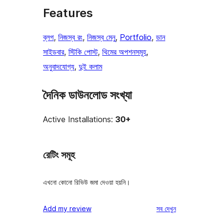
Features
ব্লগ
, 
নিজস্ব রং
, 
নিজস্ব মেনু
, 
Portfolio
, 
ডান
সাইডবার
, 
স্টিকি পোস্ট
, 
থিমের অপশনসমূহ
, 
অনুবাদযোগ্য
, 
দুই কলাম
দৈনিক ডাউনলোড সংখ্যা
Active Installations:
30+
রেটিং সমূহ
এখনো কোনো রিভিউ জমা দেওয়া হয়নি।
রিভিউ
Add my review
সব
দেখুন