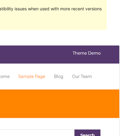
ibility issues when used with more recent versions
Preview
Download
Version
1.0.2
সর্বশেষ হালনাগাদ
জানুয়ারি 31, 2018
সক্রিয় ইনস্টলেশনসমূহ
60+
ওয়ার্ডপ্রেস সংস্করণ
4.0
থিম হোমপেজ