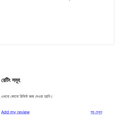
রেটিং সমূহ
এখনো কোনো রিভিউ জমা দেওয়া হয়নি।
e
রিভিউ
Add my review
সব
দেখুন