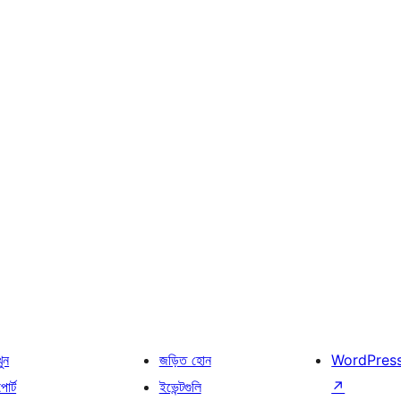
খুন
জড়িত হোন
WordPres
োর্ট
ইভেন্টগুলি
↗