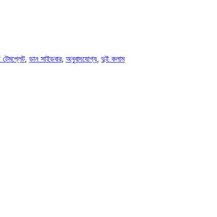
্থ টেমপ্লেট
, 
ডান সাইডবার
, 
অনুবাদযোগ্য
, 
দুই কলাম