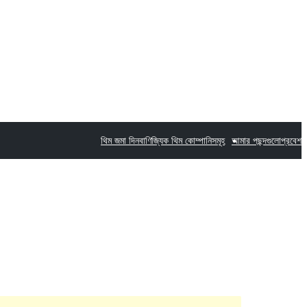
থিম জমা দিন
বাণিজ্যিক থিম কোম্পানিসমূহ
আমার পছন্দগুলো
প্রবেশ