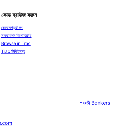
কোড ব্রাউজ করুন
ডেভেলপমেন্ট লগ
সাবভারশন রিপোজিটরি
Browse in Trac
Trac টিকিটসমূহ
পরবর্তী
Bonkers
s.com