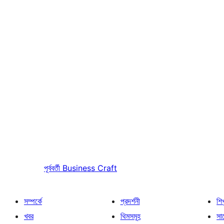
পূর্ববর্তী
Business Craft
সম্পর্কে
প্রদর্শনী
শি
খবর
থিমসমূহ
সাপ