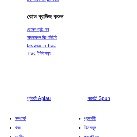
কোড ব্রাউজ করুন
ডেভেলপমেন্ট লগ
সাবভারশন রিপোজিটরি
Browse in Trac
Trac টিকিটসমূহ
পূর্ববর্তী
Aplau
পরবর্তী
Spun
সম্পর্কে
প্রদর্শনী
খবর
থিমসমূহ
হোষ্টিং
প্লাগইনস