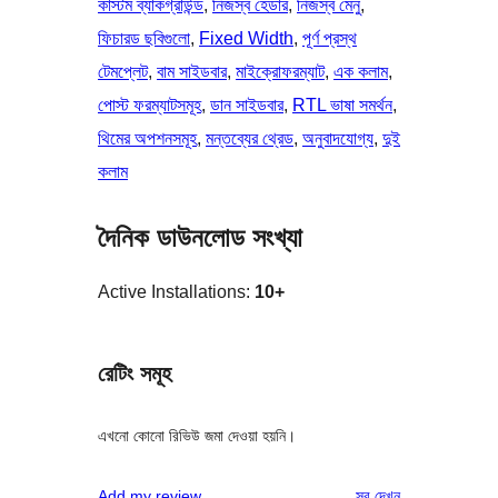
কাস্টম ব্যাকগ্রাউন্ড
, 
নিজস্ব হেডার
, 
নিজস্ব মেনু
, 
ফিচারড ছবিগুলো
, 
Fixed Width
, 
পূর্ণ প্রস্থ
টেমপ্লেট
, 
বাম সাইডবার
, 
মাইক্রোফরম্যাট
, 
এক কলাম
, 
পোস্ট ফরম্যাটসমূহ
, 
ডান সাইডবার
, 
RTL ভাষা সমর্থন
, 
থিমের অপশনসমূহ
, 
মন্তব্যের থ্রেড
, 
অনুবাদযোগ্য
, 
দুই
কলাম
দৈনিক ডাউনলোড সংখ্যা
Active Installations:
10+
রেটিং সমূহ
এখনো কোনো রিভিউ জমা দেওয়া হয়নি।
রিভিউ
Add my review
সব
দেখুন