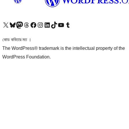
আমাদের X (আগের টুইটার) অ্যাকাউন্টে যান
আমাদের Bluesky অ্যাকাউন্টটি দেখুন
আমাদের মাস্টোডন অ্যাকাউন্টটি দেখুন
আমাদের থ্রেডস অ্যাকাউন্টটি দেখুন
আমাদের ফেসবুক পেজ দেখুন
আমাদের ইন্সটাগ্রাম অ্যাকাউন্ট দেখুন
আমাদের লিঙ্কডইন অ্যাকাউন্টে যান
আমাদের TikTok অ্যাকাউন্টটি দেখুন
আমাদের ইউটিউব চ্যানেলে যান
আমাদের টাম্বলার অ্যাকাউন্ট দেখুন
কোড কবিতার মত ।
The WordPress® trademark is the intellectual property of the
WordPress Foundation.