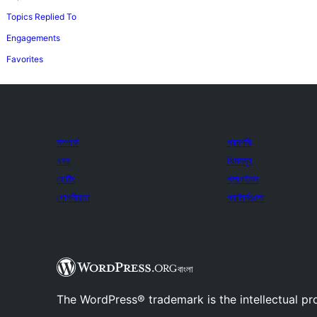
Topics Replied To
Engagements
Favorites
সম্পর্কে
প্রদর্শনী
খবর
থিমসমূহ
হোষ্টিং
প্লাগইনস
গোপনীয়তা
প্যাটার্নগুলো
বাংলা
The WordPress® trademark is the intellectual pr