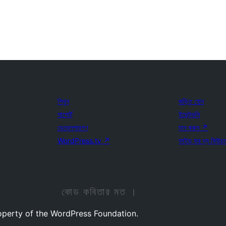
শিখুন
জড়িত হোন
সাপোর্ট
ইভেন্টগুলি
ডেভেলপারগণ
দান করুন
↗
WordPress.tv
↗
ফাইভ ফর দ্য ফিউচা
কোড কবিতার মত ।
operty of the WordPress Foundation.