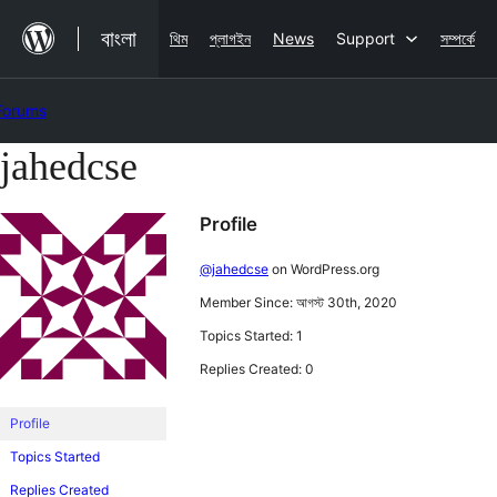
কন্টেন্ট
বাংলা
থিম
প্লাগইন
News
Support
সম্পর্কে
এড়িয়ে
যাও
Forums
jahedcse
Skip
to
Profile
content
@jahedcse
on WordPress.org
Member Since: আগস্ট 30th, 2020
Topics Started: 1
Replies Created: 0
Profile
Topics Started
Replies Created