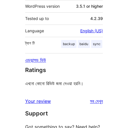
WordPress version
3.5.1 or higher
Tested up to
4.2.39
Language
English (US)
ট্যাগ
টি
backup
baidu
sync
এডভান্সড ভিউ
Ratings
এখনো কোনো রিভিউ জমা দেওয়া হয়নি।
রিভিউ
Your review
সব
দেখুন
Support
Got something to say? Need help?