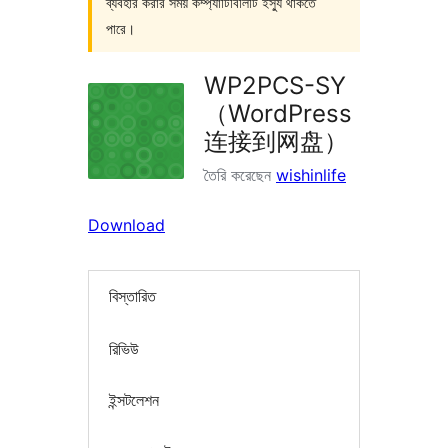
ব্যবহার করার সময় কম্প্যাটিবিলিটি ইস্যু থাকতে
পারে।
WP2PCS-SY
（WordPress
连接到网盘）
তৈরি করেছেন
wishinlife
Download
বিস্তারিত
রিভিউ
ইন্সটলেশন