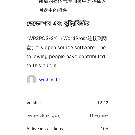
钮后的媒体管理面板中选择插入
网盘中的附件。
ডেভেলপার এবং কন্ট্রিবিউটর
“WP2PCS-SY （WordPress连接到网
盘）” is open source software. The
following people have contributed
to this plugin.
কন্ট্রিবিউটর
wishinlife
মেটা
Version
1.3.12
শেষ আপডেট করা হয়েছে
11 বছর
আগে
Active installations
10+