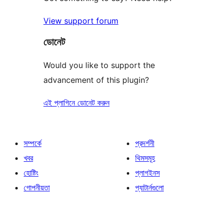
View support forum
ডোনেট
Would you like to support the
advancement of this plugin?
এই প্লাগিনে ডোনেট করুন
সম্পর্কে
প্রদর্শনী
খবর
থিমসমূহ
হোষ্টিং
প্লাগইনস
গোপনীয়তা
প্যাটার্নগুলো