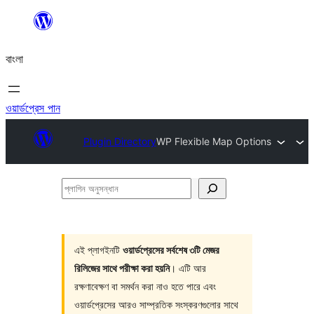
এড়িয়ে
কনটেন্টে
বাংলা
যান
ওয়ার্ডপ্রেস পান
Plugin Directory
WP Flexible Map Options
প্লাগিন
অনুসন্ধান
এই প্লাগইনটি
ওয়ার্ডপ্রেসের সর্বশেষ ৩টি মেজর
রিলিজের সাথে পরীক্ষা করা হয়নি
। এটি আর
রক্ষণাবেক্ষণ বা সমর্থন করা নাও হতে পারে এবং
ওয়ার্ডপ্রেসের আরও সাম্প্রতিক সংস্করণগুলোর সাথে