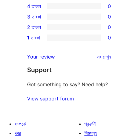
4 তারকা
0
5-
0টি
3 তারকা
0
স্টার
4-
0টি
2 তারকা
0
রিভিউ
স্টার
3-
0টি
1 তারকা
0
রিভিউ
স্টার
2-
0টি
রিভিউ
স্টার
1-
রিভিউ
Your review
সব
দেখুন
রিভিউ
স্টার
Support
রিভিউ
Got something to say? Need help?
View support forum
সম্পর্কে
প্রদর্শনী
খবর
থিমসমূহ