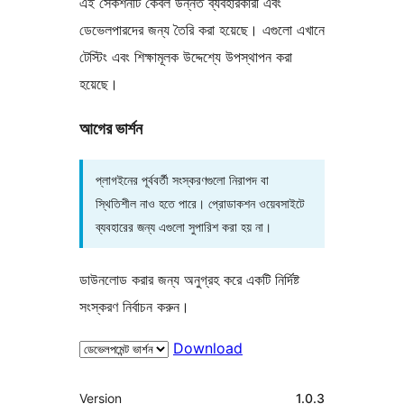
এই সেকশনটি কেবল উন্নত ব্যবহারকারী এবং
ডেভেলপারদের জন্য তৈরি করা হয়েছে। এগুলো এখানে
টেস্টিং এবং শিক্ষামূলক উদ্দেশ্যে উপস্থাপন করা
হয়েছে।
আগের ভার্শন
প্লাগইনের পূর্ববর্তী সংস্করণগুলো নিরাপদ বা
স্থিতিশীল নাও হতে পারে। প্রোডাকশন ওয়েবসাইটে
ব্যবহারের জন্য এগুলো সুপারিশ করা হয় না।
ডাউনলোড করার জন্য অনুগ্রহ করে একটি নির্দিষ্ট
সংস্করণ নির্বাচন করুন।
Download
মেটা
Version
1.0.3