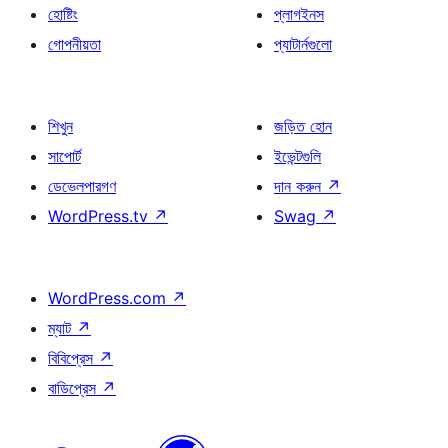
হোষ্টিং
প্লাগইনস
গোপনীয়তা
প্যাটার্নগুলো
শিখুন
জড়িত হোন
সাপোর্ট
ইভেন্টগুলি
ডেভেলপারগণ
দান করুন
↗
WordPress.tv
↗
Swag
↗
WordPress.com
↗
ম্যাট
↗
বিবিপ্রেস
↗
বাডিপ্রেস
↗