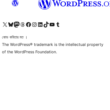
আমাদের X (আগের টুইটার) অ্যাকাউন্টে যান
আমাদের Bluesky অ্যাকাউন্টটি দেখুন
আমাদের মাস্টোডন অ্যাকাউন্টটি দেখুন
আমাদের থ্রেডস অ্যাকাউন্টটি দেখুন
আমাদের ফেসবুক পেজ দেখুন
আমাদের ইন্সটাগ্রাম অ্যাকাউন্ট দেখুন
আমাদের লিঙ্কডইন অ্যাকাউন্টে যান
আমাদের TikTok অ্যাকাউন্টটি দেখুন
আমাদের ইউটিউব চ্যানেলে যান
আমাদের টাম্বলার অ্যাকাউন্ট দেখুন
কোড কবিতার মত ।
The WordPress® trademark is the intellectual property
of the WordPress Foundation.