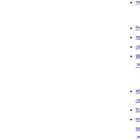
প্য
শি
সা
ডে
W
জড
হ
ইভ
দা
কর