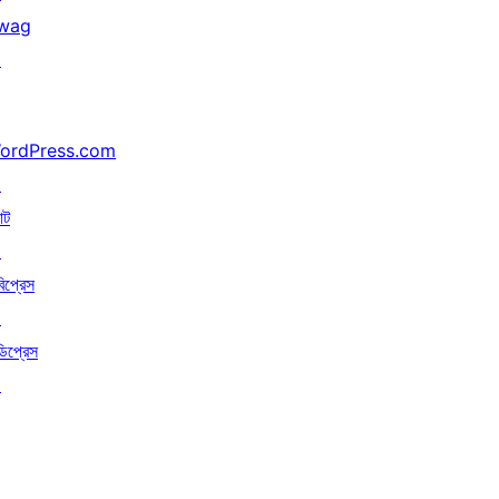
wag
↗
ordPress.com
↗
াট
↗
বিপ্রেস
↗
ডিপ্রেস
↗