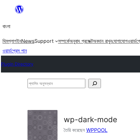
এড়িয়ে
কনটেন্টে
বাংলা
যান
থিম
প্লাগইন
News
Support
সম্পর্কে
অনুবাদ প্রজেক্ট
অবদান রাখুন
যোগাযোগ
ওয়ার্ডপ
ওয়ার্ডপ্রেস পান
Plugin Directory
প্লাগিন
অনুসন্ধান
wp-dark-mode
তৈরি করেছেন
WPPOOL