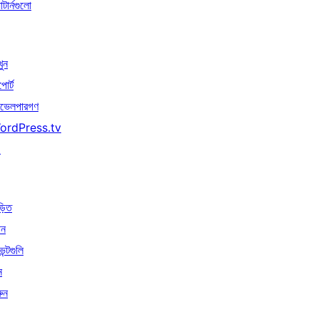
াটার্নগুলো
খুন
পোর্ট
ভেলপারগণ
ordPress.tv
↗
়িত
োন
েন্টগুলি
ন
ুন
↗