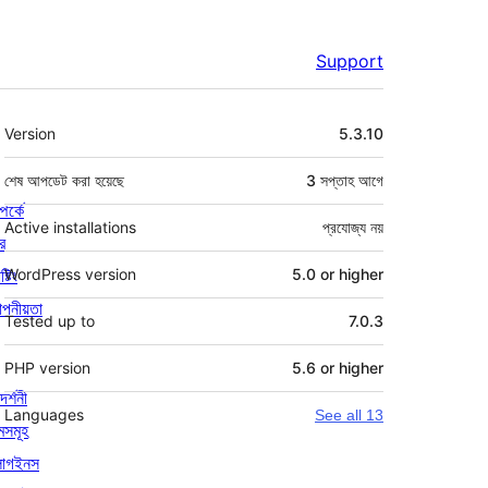
Support
মেটা
Version
5.3.10
শেষ আপডেট করা হয়েছে
3 সপ্তাহ
আগে
পর্কে
Active installations
প্রযোজ্য নয়
র
্টিং
WordPress version
5.0 or higher
পনীয়তা
Tested up to
7.0.3
PHP version
5.6 or higher
দর্শনী
Languages
See all 13
মসমূহ
লাগইনস