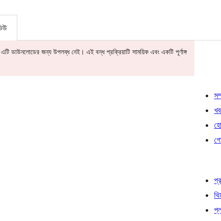
ভিউ
ি ডাউনলোডের জন্য উপলব্ধ নেই। এই বন্ধ প্রক্রিয়াটি সাময়িক এবং একটি পূর্ণাঙ্গ
সম্
খব
হোষ
গো
প্র
থি
প্