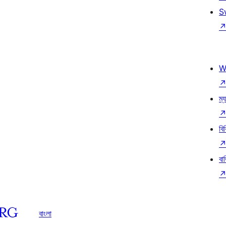
S
W
ম্য
বি
বা
বাংলা