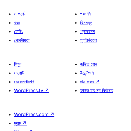
সম্পর্কে
প্রদর্শনী
খবর
থিমসমূহ
হোষ্টিং
প্লাগইনস
গোপনীয়তা
প্যাটার্নগুলো
শিখুন
জড়িত হোন
সাপোর্ট
ইভেন্টগুলি
ডেভেলপারগণ
দান করুন
↗
WordPress.tv
↗
ফাইভ ফর দ্য ফিউচার
WordPress.com
↗
ম্যাট
↗