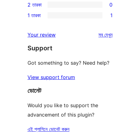
2 তারকা
0
রিভিউ
স্টার
3-
0টি
1 তারকা
1
রিভিউ
স্টার
2-
1টি
রিভিউ
স্টার
1-
রিভিউ
Your review
সব
দেখুন
রিভিউ
স্টার
Support
রিভিউ
Got something to say? Need help?
View support forum
ডোনেট
Would you like to support the
advancement of this plugin?
এই প্লাগিনে ডোনেট করুন