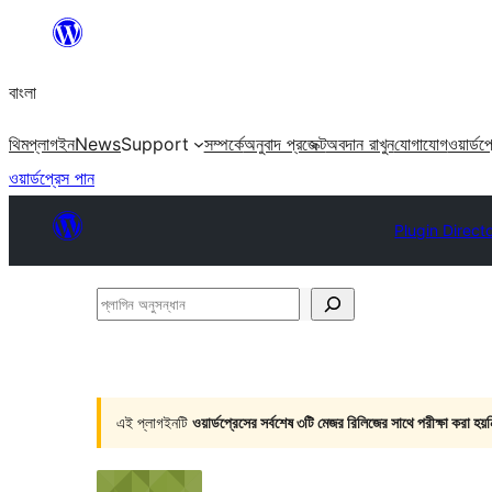
এড়িয়ে
কনটেন্টে
বাংলা
যান
থিম
প্লাগইন
News
Support
সম্পর্কে
অনুবাদ প্রজেক্ট
অবদান রাখুন
যোগাযোগ
ওয়ার্ডপ
ওয়ার্ডপ্রেস পান
Plugin Direct
প্লাগিন
অনুসন্ধান
এই প্লাগইনটি
ওয়ার্ডপ্রেসের সর্বশেষ ৩টি মেজর রিলিজের সাথে পরীক্ষা করা হয়ন