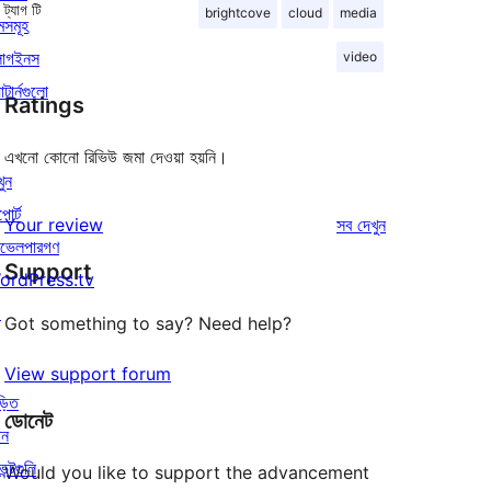
ট্যাগ
টি
brightcove
cloud
media
মসমূহ
লাগইনস
video
াটার্নগুলো
Ratings
এখনো কোনো রিভিউ জমা দেওয়া হয়নি।
খুন
পোর্ট
রিভিউ
Your review
সব
দেখুন
ভেলপারগণ
Support
ordPress.tv
↗
Got something to say? Need help?
View support forum
়িত
ডোনেট
োন
েন্টগুলি
Would you like to support the advancement