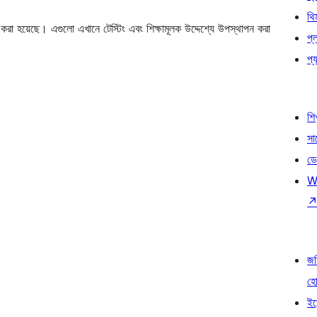
থি
া হয়েছে। এগুলো এখানে টেস্টিং এবং শিক্ষামূলক উদ্দেশ্যে উপস্থাপন করা
প্
প্য
শি
সা
ডে
W
জড
হ
ইভ