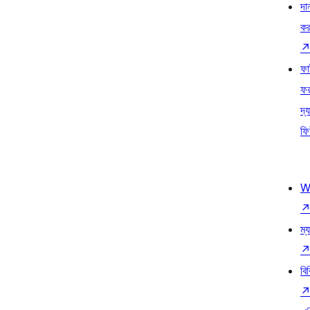
দা
কর
ফ
ফ
দ্য
ফি
W
ম্য
বি