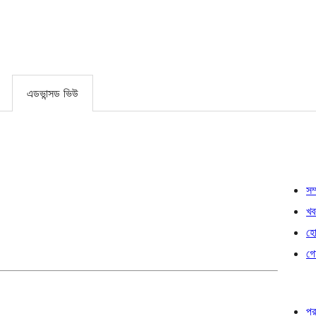
এডভান্সড ভিউ
সম্
খব
হোষ
গো
প্র