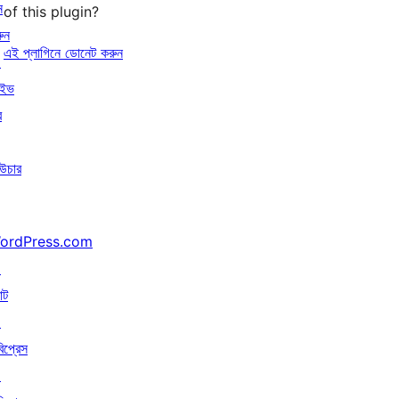
ন
of this plugin?
ুন
এই প্লাগিনে ডোনেট করুন
↗
াইভ
র
উচার
ordPress.com
↗
াট
↗
বিপ্রেস
↗