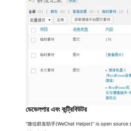
ডেভেলপার এবং কন্ট্রিবিউটর
“微信群发助手(WeChat Helper)” is open source sof