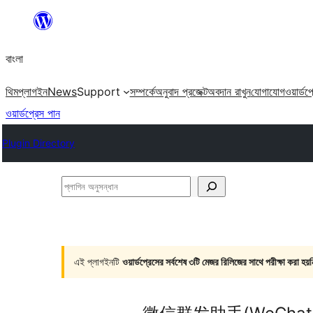
এড়িয়ে
কনটেন্টে
বাংলা
যান
থিম
প্লাগইন
News
Support
সম্পর্কে
অনুবাদ প্রজেক্ট
অবদান রাখুন
যোগাযোগ
ওয়ার্ডপ
ওয়ার্ডপ্রেস পান
Plugin Directory
প্লাগিন
অনুসন্ধান
এই প্লাগইনটি
ওয়ার্ডপ্রেসের সর্বশেষ ৩টি মেজর রিলিজের সাথে পরীক্ষা করা হয়ন