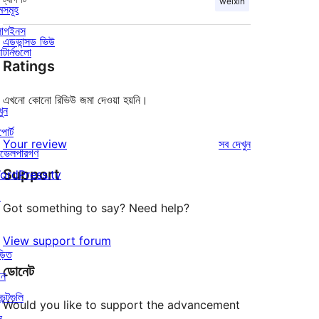
weixin
মসমূহ
লাগইনস
এডভান্সড ভিউ
াটার্নগুলো
Ratings
এখনো কোনো রিভিউ জমা দেওয়া হয়নি।
খুন
পোর্ট
রিভিউ
Your review
সব
দেখুন
ভেলপারগণ
Support
ordPress.tv
↗
Got something to say? Need help?
View support forum
়িত
ডোনেট
োন
েন্টগুলি
Would you like to support the advancement
ন