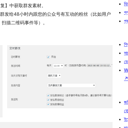
থি
义回复】中获取群发素材。
প্
群发给48小时内跟您的公众号有互动的粉丝（比如用户
প্য
，扫描二维码事件等）。
শি
সা
ডে
W
জড
হ
ইভ
দা