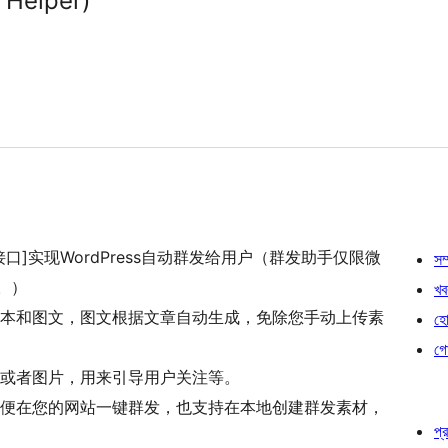
elper)
]实现WordPress自动群发给用户（群发助手仅限微
সম্
。）
খব
本和图文，图文根据文章自动生成，免除您手动上传素
হোষ
গো
或者图片，用来引导用户关注等。
便在您的网站一键群发，也支持在本地创建群发素材，
প্র