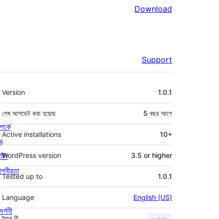
Download
Support
মেটা
Version
1.0.1
শেষ আপডেট করা হয়েছে
5 বছর
আগে
পর্কে
Active installations
10+
র
্টিং
WordPress version
3.5 or higher
পনীয়তা
Tested up to
1.0.1
Language
English (US)
দর্শনী
ট্যাগ
টি