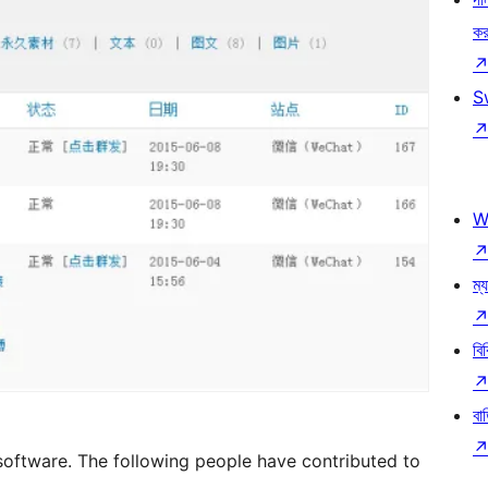
কর
S
W
ম্য
বি
বা
tware. The following people have contributed to