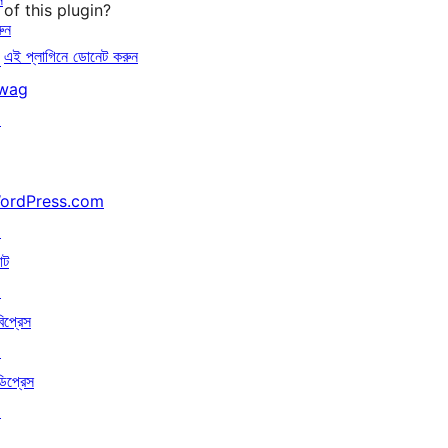
of this plugin?
ুন
এই প্লাগিনে ডোনেট করুন
↗
wag
↗
ordPress.com
↗
াট
↗
বিপ্রেস
↗
ডিপ্রেস
↗