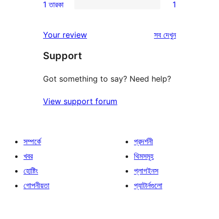
1 তারকা
1
রিভিউ
স্টার
2-
1টি
রিভিউ
স্টার
1-
রিভিউ
Your review
সব
দেখুন
রিভিউ
স্টার
Support
রিভিউ
Got something to say? Need help?
View support forum
সম্পর্কে
প্রদর্শনী
খবর
থিমসমূহ
হোষ্টিং
প্লাগইনস
গোপনীয়তা
প্যাটার্নগুলো