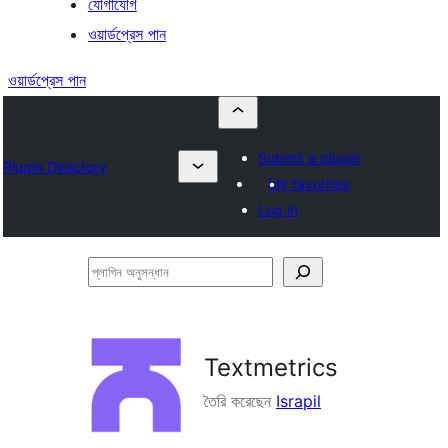
যোগাযোগ
ওয়ার্ডপ্রেস পান
ওয়ার্ডপ্রেস পান
Submit a plugin
Plugin Directory
My favorites
Log in
প্লাগিন
অনুসন্ধান
Textmetrics
তৈরি করেছেন
Israpil