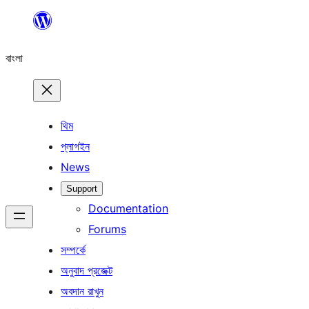
এড়িয়ে
কনটেন্টে
বাংলা
যান
থিম
প্লাগইন
News
Support
Documentation
Forums
সম্পর্কে
অনুবাদ প্রজেক্ট
অবদান রাখুন