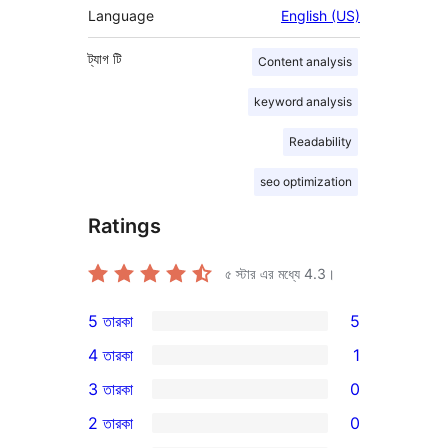
Language
English (US)
ট্যাগ
টি
Content analysis
keyword analysis
Readability
seo optimization
Ratings
৫ স্টার এর মধ্যে
4.3
।
5 তারকা
5
5টি
4 তারকা
1
5-
1টি
3 তারকা
0
স্টার
4-
0টি
2 তারকা
0
রিভিউ
স্টার
3-
0টি