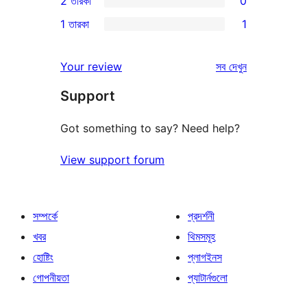
2 তারকা
0
রিভিউ
স্টার
3-
0টি
1 তারকা
1
রিভিউ
স্টার
2-
1টি
রিভিউ
স্টার
1-
রিভিউ
Your review
সব
দেখুন
রিভিউ
স্টার
Support
রিভিউ
Got something to say? Need help?
View support forum
সম্পর্কে
প্রদর্শনী
খবর
থিমসমূহ
হোষ্টিং
প্লাগইনস
গোপনীয়তা
প্যাটার্নগুলো