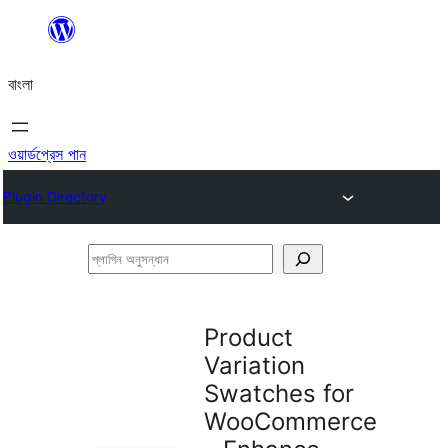
এড়িয়ে
কনটেন্টে
বাংলা
যান
ওয়ার্ডপ্রেস পান
Plugin Directory
প্লাগিন
অনুসন্ধান
Product
Variation
Swatches for
WooCommerce