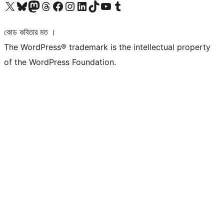
আমাদের X (আগের টুইটার) অ্যাকাউন্টে যান
আমাদের Bluesky অ্যাকাউন্টটি দেখুন
আমাদের মাস্টোডন অ্যাকাউন্টটি দেখুন
আমাদের থ্রেডস অ্যাকাউন্টটি দেখুন
আমাদের ফেসবুক পেজ দেখুন
আমাদের ইন্সটাগ্রাম অ্যাকাউন্ট দেখুন
আমাদের লিঙ্কডইন অ্যাকাউন্টে যান
আমাদের TikTok অ্যাকাউন্টটি দেখুন
আমাদের ইউটিউব চ্যানেলে যান
আমাদের টাম্বলার অ্যাকাউন্ট দেখুন
কোড কবিতার মত ।
The WordPress® trademark is the intellectual property
of the WordPress Foundation.