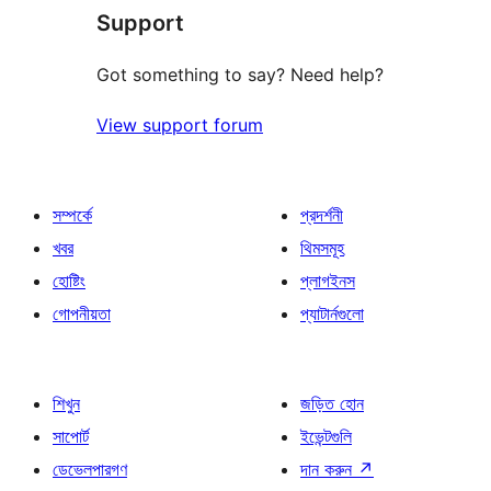
Support
রিভিউ
Got something to say? Need help?
View support forum
সম্পর্কে
প্রদর্শনী
খবর
থিমসমূহ
হোষ্টিং
প্লাগইনস
গোপনীয়তা
প্যাটার্নগুলো
শিখুন
জড়িত হোন
সাপোর্ট
ইভেন্টগুলি
ডেভেলপারগণ
দান করুন
↗