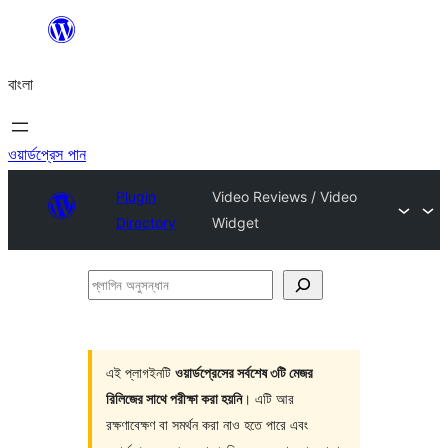
এড়িয়ে
কনটেন্টে
বাংলা
যান
ওয়ার্ডপ্রেস পান
Plugin
Video Reviews / Video
Directory
Widget
প্লাগিন
অনুসন্ধান
এই প্লাগইনটি
ওয়ার্ডপ্রেসের সর্বশেষ ৩টি মেজর
রিলিজের সাথে পরীক্ষা করা হয়নি
। এটি আর
রক্ষণাবেক্ষণ বা সমর্থন করা নাও হতে পারে এবং