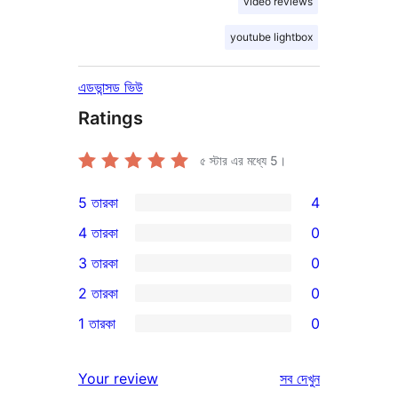
video reviews
youtube lightbox
এডভান্সড ভিউ
Ratings
৫ স্টার এর মধ্যে
5
।
5 তারকা
4
4টি
4 তারকা
0
5-
0টি
3 তারকা
0
স্টার
4-
0টি
2 তারকা
0
রিভিউ
স্টার
3-
0টি
1 তারকা
0
রিভিউ
স্টার
2-
0টি
রিভিউ
স্টার
1-
রিভিউ
Your review
সব
দেখুন
রিভিউ
স্টার