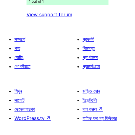
1 out of 1
View support forum
সম্পর্কে
প্রদর্শনী
খবর
থিমসমূহ
হোষ্টিং
প্লাগইনস
গোপনীয়তা
প্যাটার্নগুলো
শিখুন
জড়িত হোন
সাপোর্ট
ইভেন্টগুলি
ডেভেলপারগণ
দান করুন
↗
WordPress.tv
↗
ফাইভ ফর দ্য ফিউচার