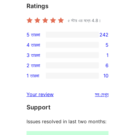
Ratings
৫ স্টার এর মধ্যে
4.8
।
5 তারকা
242
242টি
4 তারকা
5
5-
5টি
3 তারকা
1
স্টার
4-
1টি
2 তারকা
6
রিভিউ
স্টার
3-
6টি
1 তারকা
10
রিভিউ
স্টার
2-
10টি
রিভিউ
স্টার
1-
রিভিউ
Your review
সব
দেখুন
রিভিউ
স্টার
Support
রিভিউ
Issues resolved in last two months: