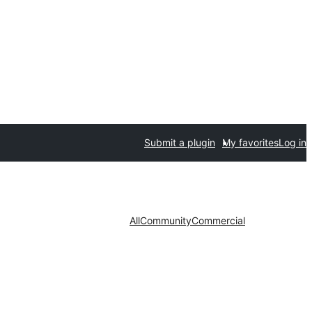
Submit a plugin
My favorites
Log in
All
Community
Commercial