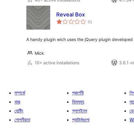
Reveal Box
total
(1
)
ratings
A handy plugin wich uses the jQuery plugin developed
Mick
10+ active installations
3.6.1 এর 
সম্পর্কে
প্রদর্শনী
শি
খবর
থিমসমূহ
সাপ
হোষ্টিং
প্লাগইনস
ডে
গোপনীয়তা
প্যাটার্নগুলো
W