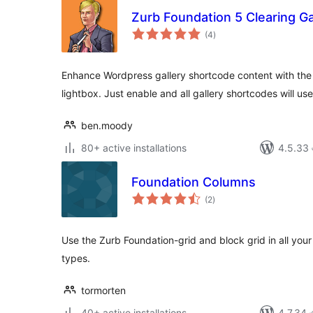
Zurb Foundation 5 Clearing Ga
total
(4
)
ratings
Enhance Wordpress gallery shortcode content with the
lightbox. Just enable and all gallery shortcodes will use
ben.moody
80+ active installations
4.5.33 এর
Foundation Columns
total
(2
)
ratings
Use the Zurb Foundation-grid and block grid in all yo
types.
tormorten
40+ active installations
4.7.34 এর