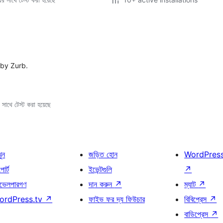
 by Zurb.
সাথে টেস্ট করা হয়েছে
খুন
জড়িত হোন
WordPres
োর্ট
ইভেন্টগুলি
↗
ভেলপারগণ
দান করুন
↗
ম্যাট
↗
ordPress.tv
↗
ফাইভ ফর দ্য ফিউচার
বিবিপ্রেস
↗
বাডিপ্রেস
↗