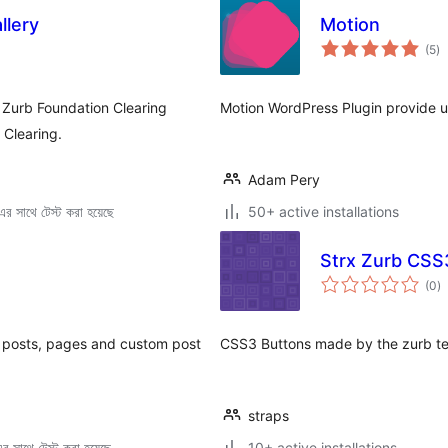
llery
Motion
to
(5
)
ra
 Zurb Foundation Clearing
Motion WordPress Plugin provide us
 Clearing.
Adam Pery
 সাথে টেস্ট করা হয়েছে
50+ active installations
Strx Zurb CS
to
(0
)
ra
ur posts, pages and custom post
CSS3 Buttons made by the zurb t
straps
 সাথে টেস্ট করা হয়েছে
10+ active installations